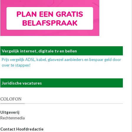
Vergelijk internet, digitale tv en bellen
Prijs vergelijk ADSL, kabel, glasvezel aanbieders en bespaar geld door
over te stappen!
Juridische vacatures
COLOFON
Uitgeverij
Rechtenmedia
Contact Hoofdredactie