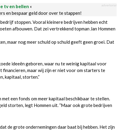
advertorial
le tv en bellen
«
ders en bespaar geld door over te stappen!
drijf stoppen. Vooral kleinere bedrijven hebben echt
 moeten afbouwen. Dat zei vertrekkend topman Jan Hommen
ken, maar nog meer schuld op schuld geeft geen groei. Dat
oede ideeën geboren, waar nu te weinig kapitaal voor
t financieren, maar wij zijn er niet voor om starters te
, kapitaal, storten.”
met een fonds om meer kapitaal beschikbaar te stellen.
ld storten, legt Hommen uit. ”Maar ook grote bedrijven
 dat de grote ondernemingen daar baat bij hebben. Het zijn