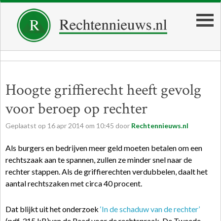
Hoogte griffierecht heeft gevolg
voor beroep op rechter
Geplaatst op
16
apr
2014
om
10:45
door
Rechtennieuws.nl
Als burgers en bedrijven meer geld moeten betalen om een
rechtszaak aan te spannen, zullen ze minder snel naar de
rechter stappen. Als de griffierechten verdubbelen, daalt het
aantal rechtszaken met circa 40 procent.
Dat blijkt uit het onderzoek
‘In de schaduw van de rechter’
(pdf, 315 kB)van de Raad voor de rechtspraak. De Tweede