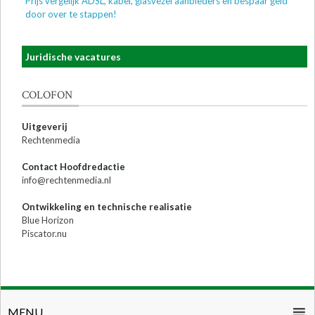
Prijs vergelijk ADSL, kabel, glasvezel aanbieders en bespaar geld
door over te stappen!
Juridische vacatures
COLOFON
Uitgeverij
Rechtenmedia
Contact Hoofdredactie
info@rechtenmedia.nl
Ontwikkeling en technische realisatie
Blue Horizon
Piscator.nu
MENU