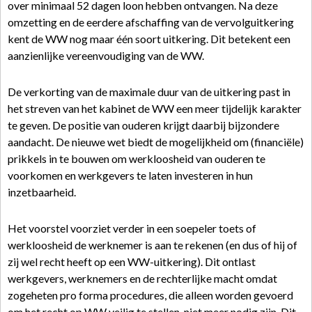
over minimaal 52 dagen loon hebben ontvangen. Na deze
omzetting en de eerdere afschaffing van de vervolguitkering
kent de WW nog maar één soort uitkering. Dit betekent een
aanzienlijke vereenvoudiging van de WW.
De verkorting van de maximale duur van de uitkering past in
het streven van het kabinet de WW een meer tijdelijk karakter
te geven. De positie van ouderen krijgt daarbij bijzondere
aandacht. De nieuwe wet biedt de mogelijkheid om (financiële)
prikkels in te bouwen om werkloosheid van ouderen te
voorkomen en werkgevers te laten investeren in hun
inzetbaarheid.
Het voorstel voorziet verder in een soepeler toets of
werkloosheid de werknemer is aan te rekenen (en dus of hij of
zij wel recht heeft op een WW-uitkering). Dit ontlast
werkgevers, werknemers en de rechterlijke macht omdat
zogeheten pro forma procedures, die alleen worden gevoerd
om het recht op WW veilig te stellen, niet meer nodig zijn. Dit