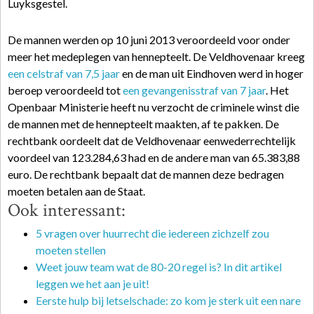
Luyksgestel.
De mannen werden op 10 juni 2013 veroordeeld voor onder
meer het medeplegen van hennepteelt. De Veldhovenaar kreeg
een celstraf van 7,5 jaar
en de man uit Eindhoven werd in
hoger
beroep
veroordeeld tot
een gevangenisstraf van 7 jaar
. Het
Openbaar Ministerie
heeft nu verzocht de criminele winst die
de mannen met de hennepteelt maakten, af te pakken. De
rechtbank oordeelt dat de Veldhovenaar een
wederrechtelijk
voordeel van 123.284,63 had en de andere man van 65.383,88
euro. De rechtbank bepaalt dat de mannen deze bedragen
moeten betalen aan de Staat.
Ook interessant:
5 vragen over huurrecht die iedereen zichzelf zou
moeten stellen
Weet jouw team wat de 80-20 regel is? In dit artikel
leggen we het aan je uit!
Eerste hulp bij letselschade: zo kom je sterk uit een nare