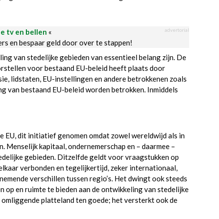
advertorial
le tv en bellen
«
ders en bespaar geld door over te stappen!
ing van stedelijke gebieden van essentieel belang zijn. De
rstellen voor bestaand EU-beleid heeft plaats door
ie, lidstaten, EU-instellingen en andere betrokkenen zoals
sing van bestaand EU-beleid worden betrokken. Inmiddels
e EU, dit initiatief genomen omdat zowel wereldwijd als in
en. Menselijk kapitaal, ondernemerschap en – daarmee –
delijke gebieden. Ditzelfde geldt voor vraagstukken op
lkaar verbonden en tegelijkertijd, zeker internationaal,
oenemende verschillen tussen regio’s. Het dwingt ook steeds
en op en ruimte te bieden aan de ontwikkeling van stedelijke
t omliggende platteland ten goede; het versterkt ook de