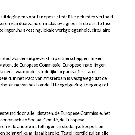
e uitdagingen voor Europese stedelijke gebieden vertaald
iseren van duurzame en inclusieve groei. In de eerste fase
elingen, huisvesting, lokale werkgelegenheid, circulaire
a Stad worden uitgewerkt in partnerschappen. In een
dstaten, de Europese Commissie, Europese instellingen
kenen – waaronder stedelijke organisaties – aan
leid. In het Pact van Amsterdam is vastgelegd dat de
erbetering van bestaande EU-regelgeving, toegang tot
steund door alle lidstaten, de Europese Commissie, het
Economisch en Sociaal Comité, de Europese
n vele andere instellingen en stedelijke koepels en
 belangrijke mijlpaal bereikt. Tegelijkertijd zullen alle