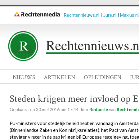
Rechtennieuws.nl
|
Jure.nl
|
Maxius.nl
NIEUWS
ARTIKELEN
OPLEIDINGEN
JU
Steden krijgen meer invloed op E
Geplaatst op
30
mei
2016
om
17:44
door
Redactie
van
Rechtenni
EU-ministers voor stedelijk beleid hebben vandaag in Amsterda
(Binnenlandse Zaken en Koninkrijksrelaties), het Pact van Am
steviger vinger in de pap krijgen bij Europese regelgeving, to