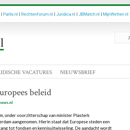
|
Parlis.nl
|
Rechtenforum.nl
|
Juridica.nl
|
JBMatch.nl
|
MijnWetten.nl
Zoeken
site
RIDISCHE VACATURES
NIEUWSBRIEF
uropees beleid
euws.nl
m, onder voorzitterschap van minister Plasterk
sterdam aangenomen. Hierin staat dat Europese steden een
egang tot fondsen en kennisuitwisseling. De aandacht wordt