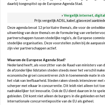
daarbij toegespitst op de Europese Agenda Stad.
»
Vergelijk internet, digita
Prijs vergelijk ADSL, kabel, glasvezel aanbie
Deze agenda bevat 12 prioritaire thema’s, die voor de ontwikkel
uitwerking van deze thema’s en de formulering van verbetervoo
partnerschappen tussen stedelijke regio’s, de Europese commiss
stedelijke organisaties. Deze voorstellen zullen bij de aanpas
zijn vier partnerschappen actief.
Waarom de Europese Agenda Stad?
Nederland heeft, als voorzitter van de Raad van ministers van d
de afzonderlijke lidstaten steden steeds meer het verschil mak
economische groei concentreren zich in toenemende mate in ste
het vlak van leefbaarheid. Steden raken steeds intensiever met e
scherper met elkaar in concurrentie. Dit leidt niet alleen tot t
nadrukkelijker tot innovatie. Ook de EU dient daarom in te spel
gebieden. Dit komt niet alleen de burgers in die gebieden en he
internationale concurrentiepositie van de EU als geheel.