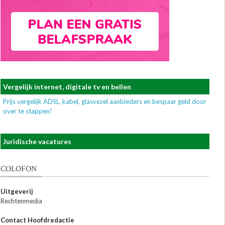
Vergelijk internet, digitale tv en bellen
Prijs vergelijk ADSL, kabel, glasvezel aanbieders en bespaar geld door
over te stappen!
Juridische vacatures
COLOFON
Uitgeverij
Rechtenmedia
Contact Hoofdredactie