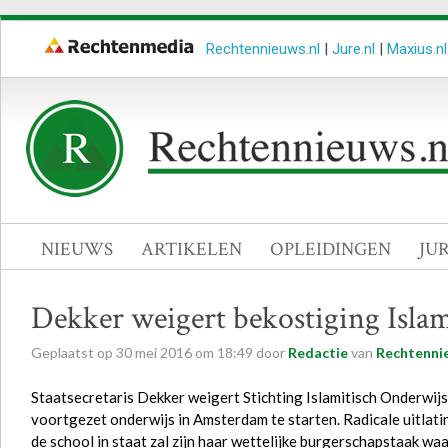
Rechtennieuws.nl
|
Jure.nl
|
Maxius.nl
NIEUWS
ARTIKELEN
OPLEIDINGEN
JU
Dekker weigert bekostiging Isla
Geplaatst op
30
mei
2016
om
18:49
door
Redactie
van
Rechtenni
Staatsecretaris Dekker weigert Stichting Islamitisch Onderwijs
voortgezet onderwijs in Amsterdam te starten. Radicale uitlati
de school in staat zal zijn haar wettelijke burgerschapstaak w