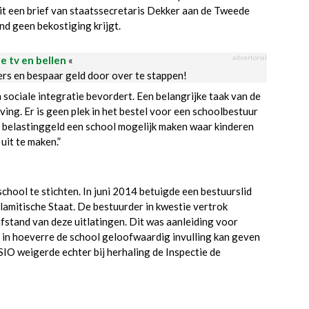
it een brief van staatssecretaris Dekker aan de Tweede
nd geen bekostiging krijgt.
advertorial
le tv en bellen
«
ders en bespaar geld door over te stappen!
 sociale integratie bevordert. Een belangrijke taak van de
ing. Er is geen plek in het bestel voor een schoolbestuur
met belastinggeld een school mogelijk maken waar kinderen
uit te maken.”
hool te stichten. In juni 2014 betuigde een bestuurslid
slamitische Staat. De bestuurder in kwestie vertrok
afstand van deze uitlatingen. Dit was aanleiding voor
 in hoeverre de school geloofwaardig invulling kan geven
SIO weigerde echter bij herhaling de Inspectie de