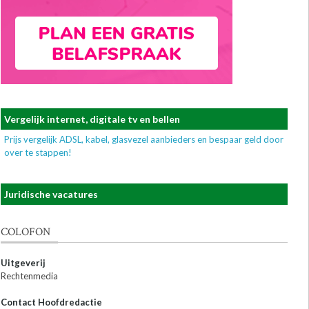
Vergelijk internet, digitale tv en bellen
Prijs vergelijk ADSL, kabel, glasvezel aanbieders en bespaar geld door
over te stappen!
Juridische vacatures
COLOFON
Uitgeverij
Rechtenmedia
Contact Hoofdredactie