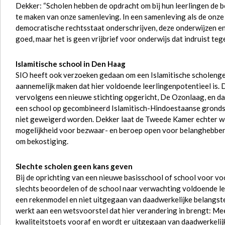
Dekker: “Scholen hebben de opdracht om bij hun leerlingen de b
te maken van onze samenleving. In een samenleving als de onz
democratische rechtsstaat onderschrijven, deze onderwijzen en 
goed, maar het is geen vrijbrief voor onderwijs dat indruist t
Islamitische school in Den Haag
SIO heeft ook verzoeken gedaan om een Islamitische scholeng
aannemelijk maken dat hier voldoende leerlingenpotentieel is. 
vervolgens een nieuwe stichting opgericht, De Ozonlaag, en d
een school op gecombineerd Islamitisch-Hindoestaanse grondsl
niet geweigerd worden. Dekker laat de Tweede Kamer echter wete
mogelijkheid voor bezwaar- en beroep open voor belanghebbe
om bekostiging.
Slechte scholen geen kans geven
Bij de oprichting van een nieuwe basisschool of school voor vo
slechts beoordelen of de school naar verwachting voldoende le
een rekenmodel en niet uitgegaan van daadwerkelijke belangstel
werkt aan een wetsvoorstel dat hier verandering in brengt: Meer
kwaliteitstoets vooraf en wordt er uitgegaan van daadwerkelij