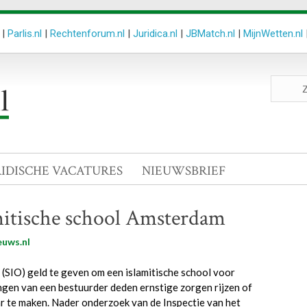
|
Parlis.nl
|
Rechtenforum.nl
|
Juridica.nl
|
JBMatch.nl
|
MijnWetten.nl
Zoeken
site
RIDISCHE VACATURES
NIEUWSBRIEF
mitische school Amsterdam
euws.nl
 (SIO) geld te geven om een islamitische school voor
ngen van een bestuurder deden ernstige zorgen rijzen of
aar te maken. Nader onderzoek van de Inspectie van het