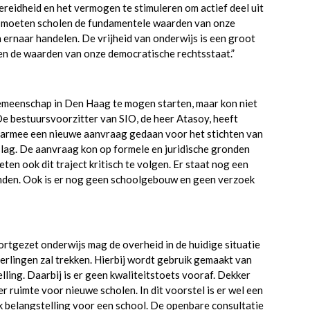
ereidheid en het vermogen te stimuleren om actief deel uit
e moeten scholen de fundamentele waarden van onze
ernaar handelen. De vrijheid van onderwijs is een groot
egen de waarden van onze democratische rechtsstaat.”
emeenschap in Den Haag te mogen starten, maar kon niet
De bestuursvoorzitter van SIO, de heer Atasoy, heeft
aarmee een nieuwe aanvraag gedaan voor het stichten van
ag. De aanvraag kon op formele en juridische gronden
n ook dit traject kritisch te volgen. Er staat nog een
nden. Ook is er nog geen schoolgebouw en geen verzoek
ortgezet onderwijs mag de overheid in de huidige situatie
erlingen zal trekken. Hierbij wordt gebruik gemaakt van
ling. Daarbij is er geen kwaliteitstoets vooraf. Dekker
 ruimte voor nieuwe scholen. In dit voorstel is er wel een
k belangstelling voor een school. De openbare consultatie