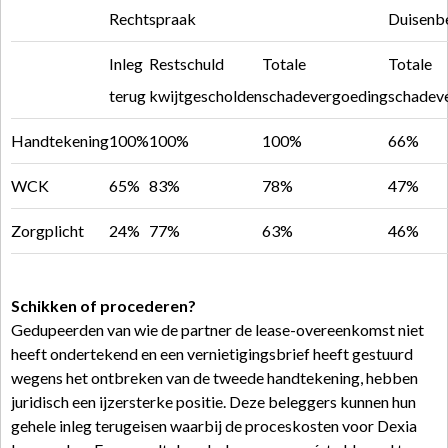
Rechtspraak
Duisenb
Inleg
Restschuld
Totale
Totale
terug
kwijtgescholden
schadevergoeding
schadev
Handtekening
100%
100%
100%
66%
WCK
65%
83%
78%
47%
Zorgplicht
24%
77%
63%
46%
Schikken of procederen?
Gedupeerden van wie de partner de lease-overeenkomst niet
heeft ondertekend en een vernietigingsbrief heeft gestuurd
wegens het ontbreken van de tweede handtekening, hebben
juridisch een ijzersterke positie. Deze beleggers kunnen hun
gehele inleg terugeisen waarbij de proceskosten voor Dexia