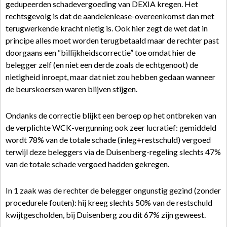
gedupeerden schadevergoeding van DEXIA kregen. Het
rechtsgevolg is dat de aandelenlease-overeenkomst dan met
terugwerkende kracht nietig is. Ook hier zegt de wet dat in
principe alles moet worden terugbetaald maar de rechter past
doorgaans een “billijkheidscorrectie” toe omdat hier de
belegger zelf (en niet een derde zoals de echtgenoot) de
nietigheid inroept, maar dat niet zou hebben gedaan wanneer
de beurskoersen waren blijven stijgen.
Ondanks de correctie blijkt een beroep op het ontbreken van
de verplichte WCK-vergunning ook zeer lucratief: gemiddeld
wordt 78% van de totale schade (inleg+restschuld) vergoed
terwijl deze beleggers via de Duisenberg-regeling slechts 47%
van de totale schade vergoed hadden gekregen.
In 1 zaak was de rechter de belegger ongunstig gezind (zonder
procedurele fouten): hij kreeg slechts 50% van de restschuld
kwijtgescholden, bij Duisenberg zou dit 67% zijn geweest.