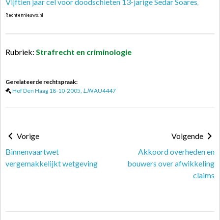
Vijftien jaar cel voor doodschieten 13-jarige Sedar Soares
,
Rechtennieuws.nl
Rubriek:
Strafrecht en criminologie
Gerelateerde rechtspraak:
Hof Den Haag 18-10-2005,
LJN
AU4447
Vorige
Volgende
Binnenvaartwet
Akkoord overheden en
vergemakkelijkt wetgeving
bouwers over afwikkeling
claims