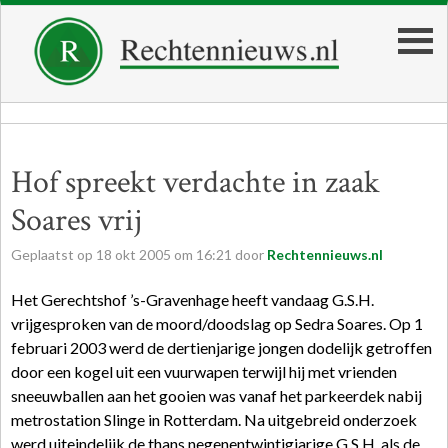
Hof spreekt verdachte in zaak
Soares vrij
Geplaatst op
18
okt
2005
om
16:21
door
Rechtennieuws.nl
Het Gerechtshof ’s-Gravenhage heeft vandaag G.S.H.
vrijgesproken van de moord/doodslag op Sedra Soares. Op 1
februari 2003 werd de dertienjarige jongen dodelijk getroffen
door een kogel uit een vuurwapen terwijl hij met vrienden
sneeuwballen aan het gooien was vanaf het parkeerdek nabij
metrostation Slinge in Rotterdam. Na uitgebreid onderzoek
werd uiteindelijk de thans negenentwintigjarige G.S.H. als de