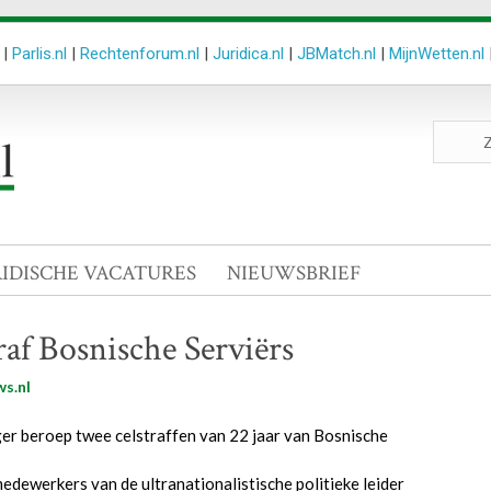
|
Parlis.nl
|
Rechtenforum.nl
|
Juridica.nl
|
JBMatch.nl
|
MijnWetten.nl
Zoeken
site
RIDISCHE VACATURES
NIEUWSBRIEF
raf Bosnische Serviërs
s.nl
er beroep twee celstraffen van 22 jaar van Bosnische
edewerkers van de ultranationalistische politieke leider