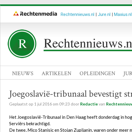
Rechtennieuws.nl
|
Jure.nl
|
Maxius.nl
NIEUWS
ARTIKELEN
OPLEIDINGEN
JU
Joegoslavië-tribunaal bevestigt st
Geplaatst op
1
jul
2016
om
09:23
door
Redactie
van
Rechtennieuw
Het Joegoslavië-Tribunaal in Den Haag heeft donderdag in hog
Serviërs bekrachtigd.
De twee, Mico Stanisic en Stojan Zupljanin, waren onder meer m