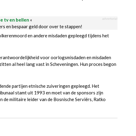
advertorial
le tv en bellen
«
ders en bespaar geld door over te stappen!
 volkerenmoord en andere misdaden gepleegd tijdens het
 verantwoordelijkheid voor oorlogsmisdaden en misdaden
itten al heel lang vast in Scheveningen. Hun proces begon
ijdende partijen etnische zuiveringen gepleegd. Het
ibunaal stamt uit 1993 en moet van de sponsors zijn
 de militaire leider van de Bosnische Serviërs, Ratko