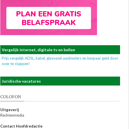
Vergelijk internet, digitale tv en bellen
Prijs vergelijk ADSL, kabel, glasvezel aanbieders en bespaar geld door
over te stappen!
Juridische vacatures
COLOFON
Uitgeverij
Rechtenmedia
Contact Hoofdredactie