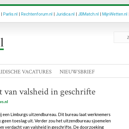
|
Parlis.nl
|
Rechtenforum.nl
|
Juridica.nl
|
JBMatch.nl
|
MijnWetten.nl
Zoeken
site
RIDISCHE VACATURES
NIEUWSBRIEF
van valsheid in geschrifte
s.nl
j een Limburgs uitzendbureau. Dit bureau laat werknemers
 geen toeslag uit. Verder zou het uitzendbureau sjoemelen
om verdacht van valsheid in geschrifte. De doorzoeking