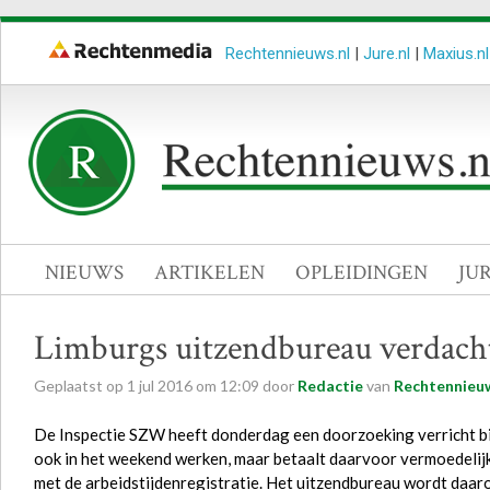
Rechtennieuws.nl
|
Jure.nl
|
Maxius.nl
NIEUWS
ARTIKELEN
OPLEIDINGEN
JU
Limburgs uitzendbureau verdacht 
Geplaatst op
1
jul
2016
om
12:09
door
Redactie
van
Rechtennieuw
De Inspectie SZW heeft donderdag een doorzoeking verricht bi
ook in het weekend werken, maar betaalt daarvoor vermoedelijk
met de arbeidstijdenregistratie. Het uitzendbureau wordt daar