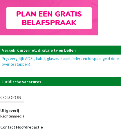
Vergelijk internet, digitale tv en bellen
Prijs vergelijk ADSL, kabel, glasvezel aanbieders en bespaar geld door
over te stappen!
Juridische vacatures
COLOFON
Uitgeverij
Rechtenmedia
Contact Hoofdredactie