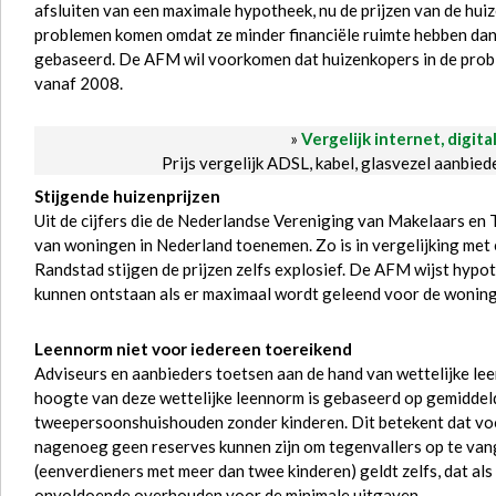
afsluiten van een maximale hypotheek, nu de prijzen van de hui
problemen komen omdat ze minder financiële ruimte hebben da
gebaseerd. De AFM wil voorkomen dat huizenkopers in de proble
vanaf 2008.
»
Vergelijk internet, digita
Prijs vergelijk ADSL, kabel, glasvezel aanbie
Stijgende huizenprijzen
Uit de cijfers die de Nederlandse Vereniging van Makelaars e
van woningen in Nederland toenemen. Zo is in vergelijking met 
Randstad stijgen de prijzen zelfs explosief. De AFM wijst hypo
kunnen ontstaan als er maximaal wordt geleend voor de woning
Leennorm niet voor iedereen toereikend
Adviseurs en aanbieders toetsen aan de hand van wettelijke l
hoogte van deze wettelijke leennorm is gebaseerd op gemiddel
tweepersoonshuishouden zonder kinderen. Dit betekent dat voo
nagenoeg geen reserves kunnen zijn om tegenvallers op te va
(eenverdieners met meer dan twee kinderen) geldt zelfs, dat als
onvoldoende overhouden voor de minimale uitgaven.