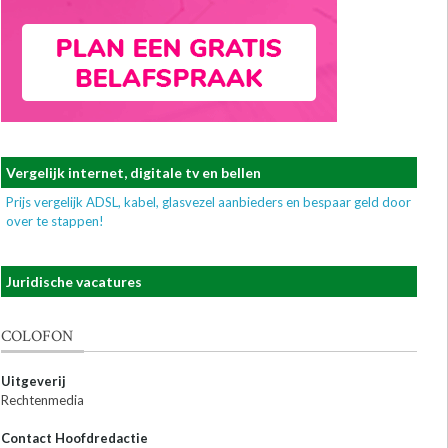
Vergelijk internet, digitale tv en bellen
Prijs vergelijk ADSL, kabel, glasvezel aanbieders en bespaar geld door
over te stappen!
Juridische vacatures
COLOFON
Uitgeverij
Rechtenmedia
Contact Hoofdredactie