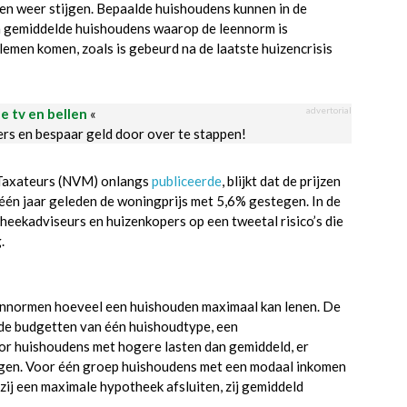
zen weer stijgen. Bepaalde huishoudens kunnen in de
n gemiddelde huishoudens waarop de leennorm is
men komen, zoals is gebeurd na de laatste huizencrisis
advertorial
le tv en bellen
«
ders en bespaar geld door over te stappen!
n Taxateurs (NVM) onlangs
publiceerde
, blijkt dat de prijzen
één jaar geleden de woningprijs met 5,6% gestegen. In de
theekadviseurs en huizenkopers op een tweetal risico’s die
.
eennormen hoeveel een huishouden maximaal kan lenen. De
de budgetten van één huishoudtype, een
r huishoudens met hogere lasten dan gemiddeld, er
ngen. Voor één groep huishoudens met een modaal inkomen
 zij een maximale hypotheek afsluiten, zij gemiddeld