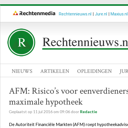
Rechtennieuws.nl
|
Jure.nl
|
Maxius.nl
NIEUWS
ARTIKELEN
OPLEIDINGEN
JU
AFM: Risico’s voor eenverdieners 
maximale hypotheek
Geplaatst op
11
jul
2016
om
09:06
door
Redactie
De Autoriteit Financiële Markten (AFM) roept hypotheekadviseu