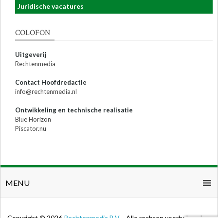
Juridische vacatures
COLOFON
Uitgeverij
Rechtenmedia
Contact Hoofdredactie
info@rechtenmedia.nl
Ontwikkeling en technische realisatie
Blue Horizon
Piscator.nu
MENU
Copyright © 2026
Rechtenmedia B.V.
- Alle rechten voorbehouden.