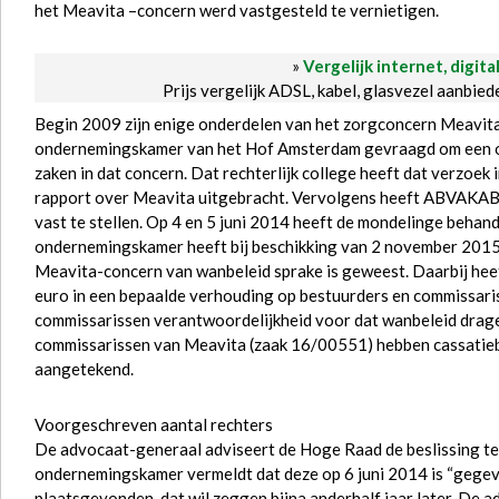
het Meavita –concern werd vastgesteld te vernietigen.
»
Vergelijk internet, digita
Prijs vergelijk ADSL, kabel, glasvezel aanbie
Begin 2009 zijn enige onderdelen van het zorgconcern Meavit
ondernemingskamer van het Hof Amsterdam gevraagd om een ond
zaken in dat concern. Dat rechterlijk college heeft dat verzoe
rapport over Meavita uitgebracht. Vervolgens heeft ABVAKA
vast te stellen. Op 4 en 5 juni 2014 heeft de mondelinge beha
ondernemingskamer heeft bij beschikking van 2 november 2015 
Meavita-concern van wanbeleid sprake is geweest. Daarbij heef
euro in een bepaalde verhouding op bestuurders en commissari
commissarissen verantwoordelijkheid voor dat wanbeleid drage
commissarissen van Meavita (zaak 16/00551) hebben cassatie
aangetekend.
Voorgeschreven aantal rechters
De advocaat-generaal adviseert de Hoge Raad de beslissing te
ondernemingskamer vermeldt dat deze op 6 juni 2014 is “gegev
plaatsgevonden, dat wil zeggen bijna anderhalf jaar later. De 