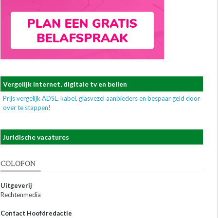
Vergelijk internet, digitale tv en bellen
Prijs vergelijk ADSL, kabel, glasvezel aanbieders en bespaar geld door
over te stappen!
Juridische vacatures
COLOFON
Uitgeverij
Rechtenmedia
Contact Hoofdredactie