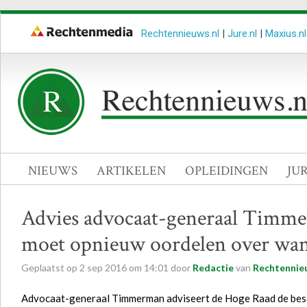
Rechtennieuws.nl
|
Jure.nl
|
Maxius.nl
NIEUWS
ARTIKELEN
OPLEIDINGEN
JU
Advies advocaat-generaal Timm
moet opnieuw oordelen over wan
Geplaatst op
2
sep
2016
om
14:01
door
Redactie
van
Rechtennie
Advocaat-generaal Timmerman adviseert de Hoge Raad de besc