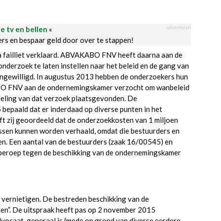
advertorial
le tv en bellen
«
ders en bespaar geld door over te stappen!
a failliet verklaard. ABVAKABO FNV heeft daarna aan de
erzoek te laten instellen naar het beleid en de gang van
k ingewilligd. In augustus 2013 hebben de onderzoekers hun
BO FNV aan de ondernemingskamer verzocht om wanbeleid
ndeling van dat verzoek plaatsgevonden. De
bepaald dat er inderdaad op diverse punten in het
t zij geoordeeld dat de onderzoekkosten van 1 miljoen
ssen kunnen worden verhaald, omdat die bestuurders en
n. Een aantal van de bestuurders (zaak 16/00545) en
beroep tegen de beschikking van de ondernemingskamer
 vernietigen. De bestreden beschikking van de
en”. De uitspraak heeft pas op 2 november 2015
advocaat-generaal is (mede op grond van diverse eerdere