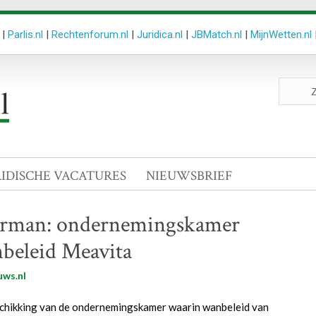
|
Parlis.nl
|
Rechtenforum.nl
|
Juridica.nl
|
JBMatch.nl
|
MijnWetten.nl
Zoeken
site
RIDISCHE VACATURES
NIEUWSBRIEF
erman: ondernemingskamer
beleid Meavita
uws.nl
hikking van de ondernemingskamer waarin wanbeleid van