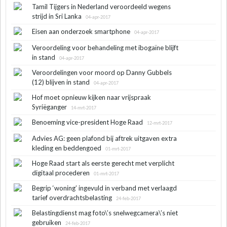
Tamil Tijgers in Nederland veroordeeld wegens
strijd in Sri Lanka
04-apr-2017
Eisen aan onderzoek smartphone
04-apr-2017
Veroordeling voor behandeling met ibogaïne blijft
in stand
04-apr-2017
Veroordelingen voor moord op Danny Gubbels
(12) blijven in stand
04-apr-2017
Hof moet opnieuw kijken naar vrijspraak
Syriëganger
14-mrt-2017
Benoeming vice-president Hoge Raad
12-mrt-2017
Advies AG: geen plafond bij aftrek uitgaven extra
kleding en beddengoed
01-mrt-2017
Hoge Raad start als eerste gerecht met verplicht
digitaal procederen
01-mrt-2017
Begrip ‘woning’ ingevuld in verband met verlaagd
tarief overdrachtsbelasting
24-feb-2017
Belastingdienst mag foto\’s snelwegcamera\’s niet
gebruiken
24-feb-2017