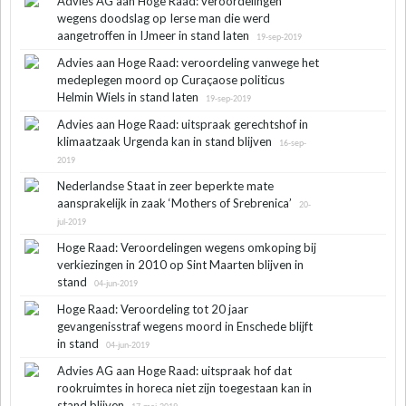
Advies AG aan Hoge Raad: veroordelingen
wegens doodslag op Ierse man die werd
aangetroffen in IJmeer in stand laten
19-sep-2019
Advies aan Hoge Raad: veroordeling vanwege het
medeplegen moord op Curaçaose politicus
Helmin Wiels in stand laten
19-sep-2019
Advies aan Hoge Raad: uitspraak gerechtshof in
klimaatzaak Urgenda kan in stand blijven
16-sep-
2019
Nederlandse Staat in zeer beperkte mate
aansprakelijk in zaak ‘Mothers of Srebrenica’
20-
jul-2019
Hoge Raad: Veroordelingen wegens omkoping bij
verkiezingen in 2010 op Sint Maarten blijven in
stand
04-jun-2019
Hoge Raad: Veroordeling tot 20 jaar
gevangenisstraf wegens moord in Enschede blijft
in stand
04-jun-2019
Advies AG aan Hoge Raad: uitspraak hof dat
rookruimtes in horeca niet zijn toegestaan kan in
stand blijven