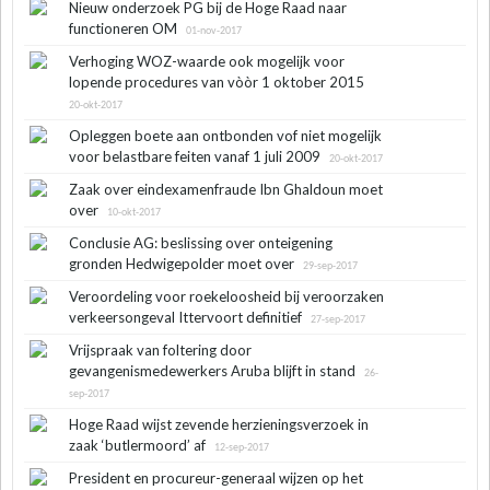
Nieuw onderzoek PG bij de Hoge Raad naar
functioneren OM
01-nov-2017
Verhoging WOZ-waarde ook mogelijk voor
lopende procedures van vòòr 1 oktober 2015
20-okt-2017
Opleggen boete aan ontbonden vof niet mogelijk
voor belastbare feiten vanaf 1 juli 2009
20-okt-2017
Zaak over eindexamenfraude Ibn Ghaldoun moet
over
10-okt-2017
Conclusie AG: beslissing over onteigening
gronden Hedwigepolder moet over
29-sep-2017
Veroordeling voor roekeloosheid bij veroorzaken
verkeersongeval Ittervoort definitief
27-sep-2017
Vrijspraak van foltering door
gevangenismedewerkers Aruba blijft in stand
26-
sep-2017
Hoge Raad wijst zevende herzieningsverzoek in
zaak ‘butlermoord’ af
12-sep-2017
President en procureur-generaal wijzen op het