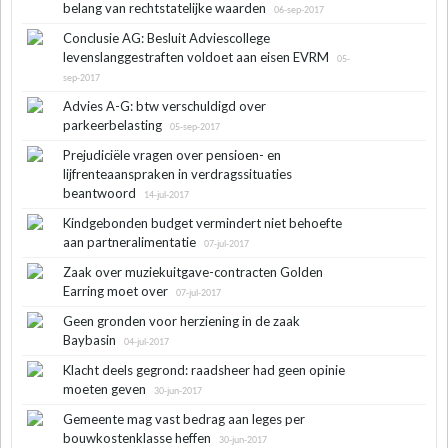
belang van rechtstatelijke waarden
06-sep-2017
Conclusie AG: Besluit Adviescollege
levenslanggestraften voldoet aan eisen EVRM
05-
sep-2017
Advies A-G: btw verschuldigd over
parkeerbelasting
05-sep-2017
Prejudiciële vragen over pensioen- en
lijfrenteaanspraken in verdragssituaties
beantwoord
14-jul-2017
Kindgebonden budget vermindert niet behoefte
aan partneralimentatie
07-jul-2017
Zaak over muziekuitgave-contracten Golden
Earring moet over
07-jul-2017
Geen gronden voor herziening in de zaak
Baybasin
04-jul-2017
Klacht deels gegrond: raadsheer had geen opinie
moeten geven
30-jun-2017
Gemeente mag vast bedrag aan leges per
bouwkostenklasse heffen
30-jun-2017