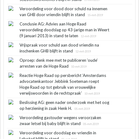
19-mrt-2019
Veroordeling voor dood door schuld na innemen
van GHB door vriendin blijft in stand
15-mrt-2019
Conclusie AG: Advies aan Hoge Raad
veroordeling doodslag op 43-jarige man in Weert
(9 januari 2013) in stand te laten
12-mrt-2019
Vrijspraak voor schuld aan dood vriendin na
inschenken GHB blijft in stand
12-mrt-2019
Oproep: denk mee met te publiceren ‘oude’
arresten van de Hoge Raad
10-mrt-2019
Reactie Hoge Raad op persbericht ‘Amsterdams
advocatenkantoor Jebbink Soeteman roept
Hoge Raad op tot gebruik van vrouwelijke
verwijswoorden in de rechtspraak’
10-mrt-2019
Beslissing AG: geen nader onderzoek met het oog
op herziening in zaak Henk H.
05-mrt-2019
Veroordeling gastouder wegens veroorzaken
zwaar letsel bij baby blijft in stand
05-mrt-2019
Veroordeling voor doodslag ex-vriendin in
Lelystad blijft in stand