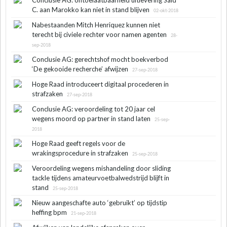
C. aan Marokko kan niet in stand blijven
02-okt-2018
Nabestaanden Mitch Henriquez kunnen niet
terecht bij civiele rechter voor namen agenten
28-
sep-2018
Conclusie AG: gerechtshof mocht boekverbod
‘De gekooide recherche’ afwijzen
27-sep-2018
Hoge Raad introduceert digitaal procederen in
strafzaken
27-sep-2018
Conclusie AG: veroordeling tot 20 jaar cel
wegens moord op partner in stand laten
25-sep-
2018
Hoge Raad geeft regels voor de
wrakingsprocedure in strafzaken
25-sep-2018
Veroordeling wegens mishandeling door sliding
tackle tijdens amateurvoetbalwedstrijd blijft in
stand
25-sep-2018
Nieuw aangeschafte auto ‘gebruikt’ op tijdstip
heffing bpm
21-sep-2018