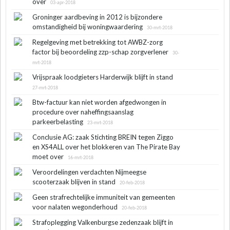
over
03-apr-2018
Groninger aardbeving in 2012 is bijzondere
omstandigheid bij woningwaardering
30-mrt-2018
Regelgeving met betrekking tot AWBZ-zorg
factor bij beoordeling zzp-schap zorgverlener
30-
mrt-2018
Vrijspraak loodgieters Harderwijk blijft in stand
27-mrt-2018
Btw-factuur kan niet worden afgedwongen in
procedure over naheffingsaanslag
parkeerbelasting
23-mrt-2018
Conclusie AG: zaak Stichting BREIN tegen Ziggo
en XS4ALL over het blokkeren van The Pirate Bay
moet over
16-mrt-2018
Veroordelingen verdachten Nijmeegse
scooterzaak blijven in stand
20-feb-2018
Geen strafrechtelijke immuniteit van gemeenten
voor nalaten wegonderhoud
20-feb-2018
Strafoplegging Valkenburgse zedenzaak blijft in