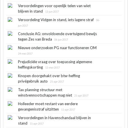
Veroordelingen voor openlijk telen van wiet
blijven in stand
13-jun-2017
Veroordeling Vidgen in stand, iets lagere straf
06-
jun-2017
Conclusie AG: onvoldoende overtuigend bewijs
tegen Zes van Breda
06-jun-2017
Nieuwe onderzoeken PG naar functioneren OM
24-mei-2017
Prejudiciële vraag over toepassing algemene
heffingskorting
12-mei-2017
Knopen doorgehakt over btw-heffing
privégebruik auto
21-apr-2017
Tax planning structuur met
winstvennootschappen mag niet
21-apr-2017
Holleeder moet restant van eerdere
gevangenisstraf uitzitten
11-apr-2017
Veroordelingen in Havenschandaal blijven in
stand
11-apr-2017