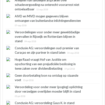
Afwijken van landelijke afspraken over
schadevergoeding na onterecht voorarrest niet
ontoelaatbaar
11-sep-2018
AIVD en MIVD mogen gegevens blijven
ontvangen van buitenlandse inlichtingendiensten
07-sep-2018
Veroordelingen voor onder meer gewelddadige
overvallen in Rijswijk en Rotterdam blijven in
stand
04-sep-2018
Conclusie AG: veroordelingen oud-premier van
Curaçao en zijn partner in stand laten
04-sep-2018
Hoge Raad vraagt Hof van Justitie om
opschorting van een prejudiciële beslissing in
twee zaken over dividendbelasting
19-jul-2018
Geen doorbetaling loon na ontslag op staande
voet
13-jul-2018
Veroordeling voor onder meer (poging) oplichting
door verzwijgen overlijden moeder blijft in stand
03-jul-2018
Conclusie AG: veroordeling Guus K. in stand