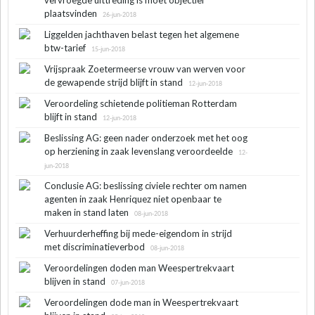
plaatsvinden
26-jun-2018
Liggelden jachthaven belast tegen het algemene
btw-tarief
15-jun-2018
Vrijspraak Zoetermeerse vrouw van werven voor
de gewapende strijd blijft in stand
12-jun-2018
Veroordeling schietende politieman Rotterdam
blijft in stand
12-jun-2018
Beslissing AG: geen nader onderzoek met het oog
op herziening in zaak levenslang veroordeelde
12-
jun-2018
Conclusie AG: beslissing civiele rechter om namen
agenten in zaak Henriquez niet openbaar te
maken in stand laten
08-jun-2018
Verhuurderheffing bij mede-eigendom in strijd
met discriminatieverbod
08-jun-2018
Veroordelingen doden man Weespertrekvaart
blijven in stand
07-jun-2018
Veroordelingen dode man in Weespertrekvaart