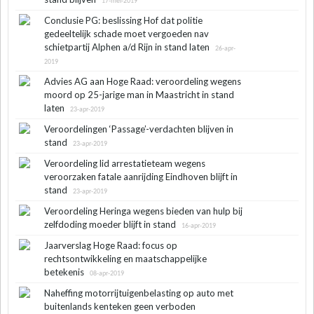
17-mei-2019
Conclusie PG: beslissing Hof dat politie
gedeeltelijk schade moet vergoeden nav
schietpartij Alphen a/d Rijn in stand laten
26-apr-
2019
Advies AG aan Hoge Raad: veroordeling wegens
moord op 25-jarige man in Maastricht in stand
laten
23-apr-2019
Veroordelingen ‘Passage’-verdachten blijven in
stand
23-apr-2019
Veroordeling lid arrestatieteam wegens
veroorzaken fatale aanrijding Eindhoven blijft in
stand
23-apr-2019
Veroordeling Heringa wegens bieden van hulp bij
zelfdoding moeder blijft in stand
16-apr-2019
Jaarverslag Hoge Raad: focus op
rechtsontwikkeling en maatschappelijke
betekenis
08-apr-2019
Naheffing motorrijtuigenbelasting op auto met
buitenlands kenteken geen verboden