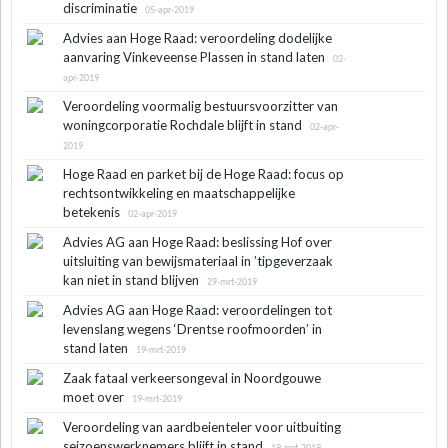
discriminatie
05-apr-2019
Advies aan Hoge Raad: veroordeling dodelijke
aanvaring Vinkeveense Plassen in stand laten
02-
apr-2019
Veroordeling voormalig bestuursvoorzitter van
woningcorporatie Rochdale blijft in stand
02-apr-
2019
Hoge Raad en parket bij de Hoge Raad: focus op
rechtsontwikkeling en maatschappelijke
betekenis
02-apr-2019
Advies AG aan Hoge Raad: beslissing Hof over
uitsluiting van bewijsmateriaal in ’tipgeverzaak
kan niet in stand blijven
29-mrt-2019
Advies AG aan Hoge Raad: veroordelingen tot
levenslang wegens ‘Drentse roofmoorden’ in
stand laten
19-mrt-2019
Zaak fataal verkeersongeval in Noordgouwe
moet over
19-mrt-2019
Veroordeling van aardbeienteler voor uitbuiting
seizoenswerknemers blijft in stand