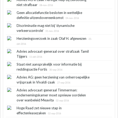
niet strafbaar
08-nov-2016
Geen allocatiefunctie besloten in wettelijke
definitie uitzendovereenkomst
04-nov-2016
Discriminatie mag niet bij ‘dynamische
verkeerscontrole’
01-nov-2016
Herzieningsverzoek in zaak Olaf H. afgewezen
25-
okt-2016
Advies advocaat-generaal over strafzaak Tamil
Tijgers
11-okt-2016
Staat niet aansprakelijk voor informatie bij
reddingsactie Fortis
30-sep-2016
Advies AG: geen herziening van onherroepelijke
vrijspraak in Vivaldi-zaak
27-sep-2016
Advies advocaat-generaal Timmerman:
ondernemingskamer moet opnieuw oordelen
over wanbeleid Meavita
02-sep-2016
Hoge Raad zet nieuwe stap in
effectenleasezaken
02-sep-2016