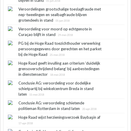
blijven in stand
05-jun-2018
Veroordelingen grootschalige toeslagfraude met
nep-tweelingen en sealbagfraude blijven
grotendeels in stand
05-jun-2018
Veroordeling voor moord op echtgenote in
Curaçao blijft in stand
29-mei-2018
PG bij de Hoge Raad toezichthouder verwerking
persoonsgegevens door gerechten en het parket
bij de Hoge Raad
25-mei-2018
Hoge Raad geeft invulling aan criterium ‘duidelijk
grensoverschrijdend belang’ bij aanbestedingen
in dienstensector
18-mei-2018
Conclusie AG: veroordeling voor dodelijke
schietpartij bij winkelcentrum Breda in stand
laten
15-mei-2018
Conclusie AG: veroordeling schietende
politieman Rotterdam in stand laten
20-apr-2018
Hoge Raad wijst herzieningsverzoek Baybaşin af
17-apr-2018