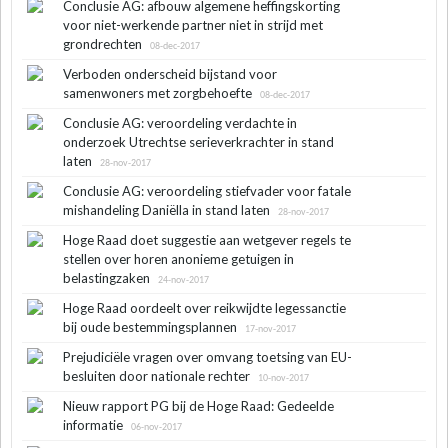
Conclusie AG: afbouw algemene heffingskorting
voor niet-werkende partner niet in strijd met
grondrechten
08-dec-2017
Verboden onderscheid bijstand voor
samenwoners met zorgbehoefte
08-dec-2017
Conclusie AG: veroordeling verdachte in
onderzoek Utrechtse serieverkrachter in stand
laten
28-nov-2017
Conclusie AG: veroordeling stiefvader voor fatale
mishandeling Daniëlla in stand laten
28-nov-2017
Hoge Raad doet suggestie aan wetgever regels te
stellen over horen anonieme getuigen in
belastingzaken
24-nov-2017
Hoge Raad oordeelt over reikwijdte legessanctie
bij oude bestemmingsplannen
17-nov-2017
Prejudiciële vragen over omvang toetsing van EU-
besluiten door nationale rechter
10-nov-2017
Nieuw rapport PG bij de Hoge Raad: Gedeelde
informatie
06-nov-2017