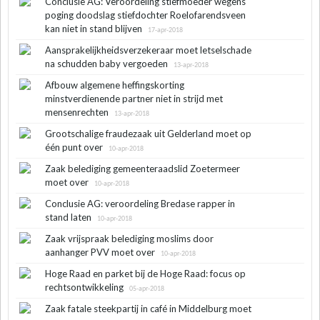
Conclusie AG: Veroordeling stiefmoeder wegens
poging doodslag stiefdochter Roelofarendsveen
kan niet in stand blijven
17-apr-2018
Aansprakelijkheidsverzekeraar moet letselschade
na schudden baby vergoeden
13-apr-2018
Afbouw algemene heffingskorting
minstverdienende partner niet in strijd met
mensenrechten
13-apr-2018
Grootschalige fraudezaak uit Gelderland moet op
één punt over
10-apr-2018
Zaak belediging gemeenteraadslid Zoetermeer
moet over
10-apr-2018
Conclusie AG: veroordeling Bredase rapper in
stand laten
10-apr-2018
Zaak vrijspraak belediging moslims door
aanhanger PVV moet over
10-apr-2018
Hoge Raad en parket bij de Hoge Raad: focus op
rechtsontwikkeling
05-apr-2018
Zaak fatale steekpartij in café in Middelburg moet