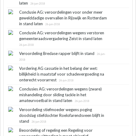
laten
26-jun-2018
Conclusie AG: veroordelingen voor onder meer
gewelddadige overvallen in Rijswijk en Rotterdam
in stand laten
26-jun-2018
Conclusie AG: veroordelingen wegens verstoren
gemeenteraadsvergadering Zeist in stand laten
26-jun-2018
Veroordeling Bredase rapper blijft in stand
26-jun-
2018
Vordering AG cassatie in het belang der wet:
billijkheid is maatstaf voor schadevergoeding na
onterecht voorarrest
26-jun-2018
Conclusies AG: veroordelingen wegens (zware)
mishandeling door sliding tackle in het
amateurvoetbal in stand laten
26-jun-2018
Veroordeling stiefmoeder wegens poging
doodslag stiefdochter Roelofarendsveen blijft in
stand
26-jun-2018
Beoordeling of regeling een Regeling voor
vervroegde uittreding is moet objectief