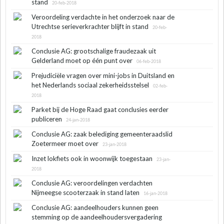
stand
20-feb-2018
Veroordeling verdachte in het onderzoek naar de
Utrechtse serieverkrachter blijft in stand
20-feb-
2018
Conclusie AG: grootschalige fraudezaak uit
Gelderland moet op één punt over
06-feb-2018
Prejudiciële vragen over mini-jobs in Duitsland en
het Nederlands sociaal zekerheidsstelsel
02-feb-
2018
Parket bij de Hoge Raad gaat conclusies eerder
publiceren
24-jan-2018
Conclusie AG: zaak belediging gemeenteraadslid
Zoetermeer moet over
23-jan-2018
Inzet lokfiets ook in woonwijk toegestaan
23-jan-
2018
Conclusie AG: veroordelingen verdachten
Nijmeegse scooterzaak in stand laten
16-jan-2018
Conclusie AG: aandeelhouders kunnen geen
stemming op de aandeelhoudersvergadering