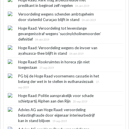
predikant in beginsel zelf regelen
04-okt-2019
Veroordeling wegens schenden ambtsgeheim
door statenlid Curaçao blijft in stand
04-okt-2019
Hoge Raad: Veroordeling tot levenslange
gevangenisstraf wegens ‘succinylcholinemoorden’
definitief
04-okt-2019
Hoge Raad: Veroordeling wegens de invoer van
ayahuasca-thee blijft in stand
04-okt-2019
Hoge Raad: Rookruimtes in horeca zijn niet
toegestaan
27-sep-2019
PG bij de Hoge Raad voornemens cassatie in het
belang der wet in te stellen in euthanasiezaak
27-
sep-2019
Hoge Raad: Politie aansprakelijk voor schade
schietpartij Alphen aan den Rijn
20-sep-2019
Advies AG aan Hoge Raad: veroordeling
belastingfraude door eigenaar interieurbedrijf
kan in stand blijven
19-sep-2019