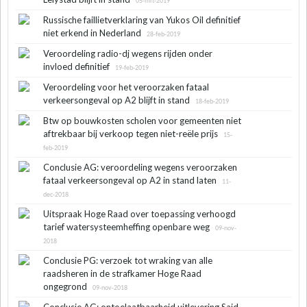
05-mrt-2019
Russische faillietverklaring van Yukos Oil definitief
niet erkend in Nederland
28-feb-2019
Veroordeling radio-dj wegens rijden onder
invloed definitief
19-feb-2019
Veroordeling voor het veroorzaken fataal
verkeersongeval op A2 blijft in stand
18-feb-2019
Btw op bouwkosten scholen voor gemeenten niet
aftrekbaar bij verkoop tegen niet-reële prijs
15-
feb-2019
Conclusie AG: veroordeling wegens veroorzaken
fataal verkeersongeval op A2 in stand laten
11-
dec-2018
Uitspraak Hoge Raad over toepassing verhoogd
tarief watersysteemheffing openbare weg
09-nov-
2018
Conclusie PG: verzoek tot wraking van alle
raadsheren in de strafkamer Hoge Raad
ongegrond
09-nov-2018
Conclusie AG: ontoelaatbaarheid uitlevering Said