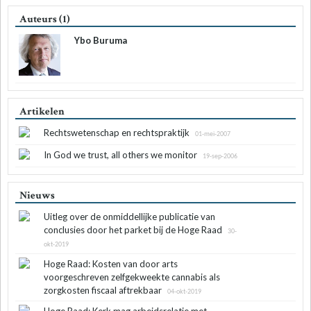
Auteurs (1)
Ybo Buruma
Artikelen
Rechtswetenschap en rechtspraktijk
01-mei-2007
In God we trust, all others we monitor
19-sep-2006
Nieuws
Uitleg over de onmiddellijke publicatie van
conclusies door het parket bij de Hoge Raad
30-
okt-2019
Hoge Raad: Kosten van door arts
voorgeschreven zelfgekweekte cannabis als
zorgkosten fiscaal aftrekbaar
04-okt-2019
Hoge Raad: Kerk mag arbeidsrelatie met