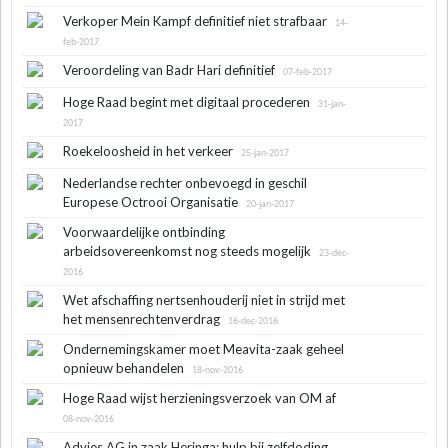
Verkoper Mein Kampf definitief niet strafbaar
14-
feb-2017
Veroordeling van Badr Hari definitief
07-feb-2017
Hoge Raad begint met digitaal procederen
31-jan-
2017
Roekeloosheid in het verkeer
25-jan-2017
Nederlandse rechter onbevoegd in geschil
Europese Octrooi Organisatie
20-jan-2017
Voorwaardelijke ontbinding
arbeidsovereenkomst nog steeds mogelijk
23-dec-
2016
Wet afschaffing nertsenhouderij niet in strijd met
het mensenrechtenverdrag
16-dec-2016
Ondernemingskamer moet Meavita-zaak geheel
opnieuw behandelen
18-nov-2016
Hoge Raad wijst herzieningsverzoek van OM af
08-nov-2016
Advies AG in zaak Heringa: hulp bij zelfdoding