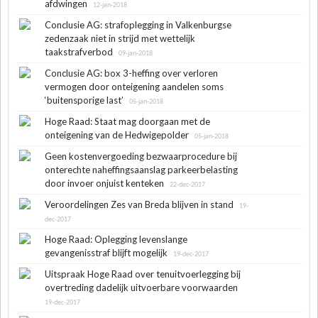
afdwingen
12-jan-2018
Conclusie AG: strafoplegging in Valkenburgse
zedenzaak niet in strijd met wettelijk
taakstrafverbod
09-jan-2018
Conclusie AG: box 3-heffing over verloren
vermogen door onteigening aandelen soms
‘buitensporige last’
05-jan-2018
Hoge Raad: Staat mag doorgaan met de
onteigening van de Hedwigepolder
05-jan-2018
Geen kostenvergoeding bezwaarprocedure bij
onterechte naheffingsaanslag parkeerbelasting
door invoer onjuist kenteken
22-dec-2017
Veroordelingen Zes van Breda blijven in stand
19-
dec-2017
Hoge Raad: Oplegging levenslange
gevangenisstraf blijft mogelijk
19-dec-2017
Uitspraak Hoge Raad over tenuitvoerlegging bij
overtreding dadelijk uitvoerbare voorwaarden
19-dec-2017