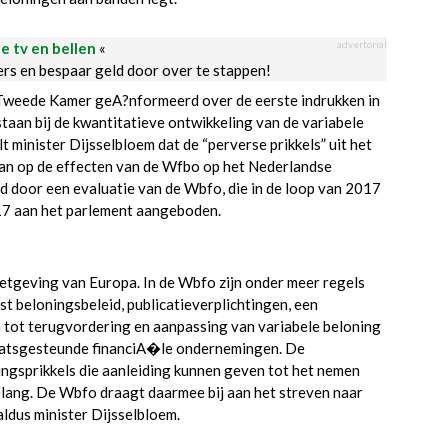
advertorial
le tv en bellen
«
ders en bespaar geld door over te stappen!
e Tweede Kamer geA?nformeerd over de eerste indrukken in
staan bij de kwantitatieve ontwikkeling van de variabele
t minister Dijsselbloem dat de “perverse prikkels” uit het
an op de effecten van de Wfbo op het Nederlandse
d door een evaluatie van de Wbfo, die in de loop van 2017
017 aan het parlement aangeboden.
etgeving van Europa. In de Wbfo zijn onder meer regels
t beloningsbeleid, publicatieverplichtingen, een
n tot terugvordering en aanpassing van variabele beloning
staatsgesteunde financiA�le ondernemingen. De
ingsprikkels die aanleiding kunnen geven tot het nemen
elang. De Wbfo draagt daarmee bij aan het streven naar
ldus minister Dijsselbloem.