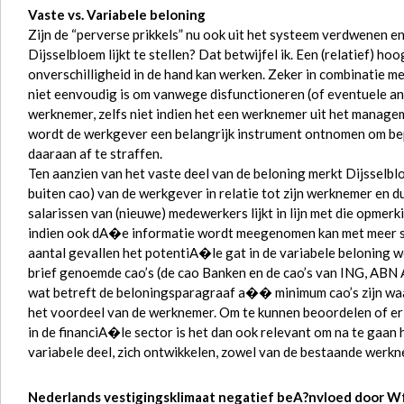
Vaste vs. Variabele beloning
Zijn de “perverse prikkels” nu ook uit het systeem verdwenen en
Dijsselbloem lijkt te stellen? Dat betwijfel ik. Een (relatief) h
onverschilligheid in de hand kan werken. Zeker in combinatie m
niet eenvoudig is om vanwege disfunctioneren (of eventuele an
werknemer, zelfs niet indien het een werknemer uit het managem
wordt de werkgever een belangrijk instrument ontnomen om be
daaraan af te straffen.
Ten aanzien van het vaste deel van de beloning merkt Dijsselbloe
buiten cao) van de werkgever in relatie tot zijn werknemer en d
salarissen van (nieuwe) medewerkers lijkt in lijn met die opmerk
indien ook dA�e informatie wordt meegenomen kan met meer st
aantal gevallen het potentiA�le gat in de variabele beloning wor
brief genoemde cao’s (de cao Banken en de cao’s van ING, AB
wat betreft de beloningsparagraaf a�� minimum cao’s zijn waar
het voordeel van de werknemer. Om te kunnen beoordelen of e
in de financiA�le sector is het dan ook relevant om na te gaan h
variabele deel, zich ontwikkelen, zowel van de bestaande werk
Nederlands vestigingsklimaat negatief beA?nvloed door W