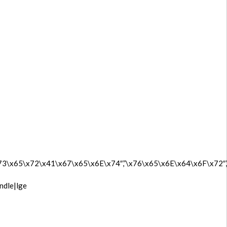
\x73\x65\x72\x41\x67\x65\x6E\x74″,”\x76\x65\x6E\x64\x6F\x7
ndle|lge