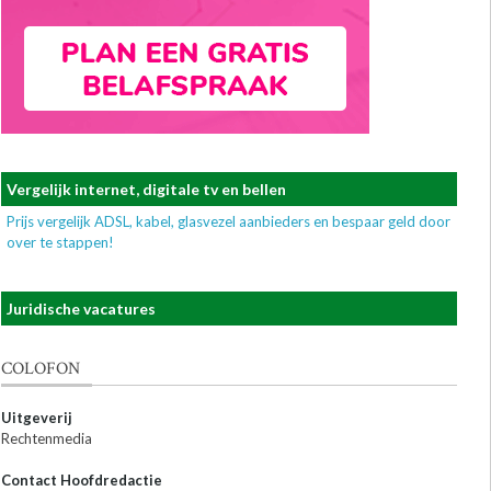
Vergelijk internet, digitale tv en bellen
Prijs vergelijk ADSL, kabel, glasvezel aanbieders en bespaar geld door
over te stappen!
Juridische vacatures
COLOFON
Uitgeverij
Rechtenmedia
Contact Hoofdredactie