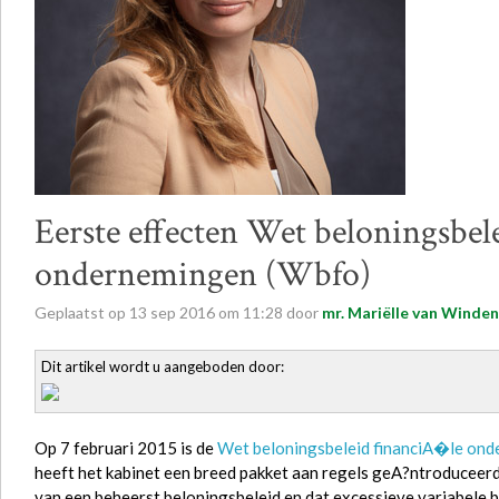
Eerste effecten Wet beloningsbe
ondernemingen (Wbfo)
Geplaatst op
13
sep
2016
om
11:28
door
mr. Mariëlle van Winden
Dit artikel wordt u aangeboden door:
Op 7 februari 2015 is de
Wet beloningsbeleid financiA�le on
heeft het kabinet een breed pakket aan regels geA?ntroduceer
van een beheerst beloningsbeleid en dat excessieve variabele 