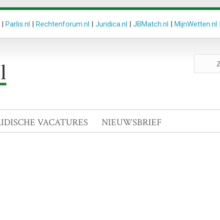
|
Parlis.nl
|
Rechtenforum.nl
|
Juridica.nl
|
JBMatch.nl
|
MijnWetten.nl
Zoeken
site
RIDISCHE VACATURES
NIEUWSBRIEF