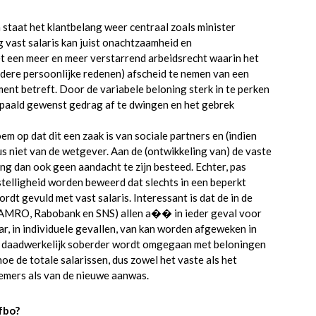
 staat het klantbelang weer centraal zoals minister
oog vast salaris kan juist onachtzaamheid en
et een meer en meer verstarrend arbeidsrecht waarin het
dere persoonlijke redenen) afscheid te nemen van een
ent betreft. Door de variabele beloning sterk in te perken
paald gewenst gedrag af te dwingen en het gebrek
m op dat dit een zaak is van sociale partners en (indien
us niet van de wetgever. Aan de (ontwikkeling van) de vaste
ing dan ook geen aandacht te zijn besteed. Echter, pas
elligheid worden beweerd dat slechts in een beperkt
dt gevuld met vast salaris. Interessant is dat de in de
N AMRO, Rabobank en SNS) allen a�� in ieder geval voor
, in individuele gevallen, van kan worden afgeweken in
r daadwerkelijk soberder wordt omgegaan met beloningen
oe de totale salarissen, dus zowel het vaste als het
nemers als van de nieuwe aanwas.
fbo?