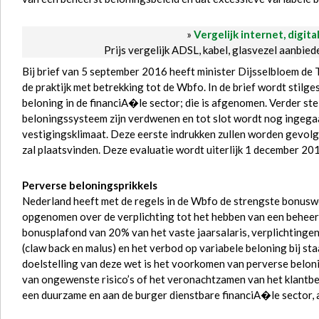
»
Vergelijk internet, digita
Prijs vergelijk ADSL, kabel, glasvezel aanbie
Bij brief van 5 september 2016 heeft minister Dijsselbloem d
de praktijk met betrekking tot de Wbfo. In de brief wordt stilge
beloning in de financiA�le sector; die is afgenomen. Verder stel
beloningssysteem zijn verdwenen en tot slot wordt nog ingega
vestigingsklimaat. Deze eerste indrukken zullen worden gevolg
zal plaatsvinden. Deze evaluatie wordt uiterlijk 1 december 2
Perverse beloningsprikkels
Nederland heeft met de regels in de Wbfo de strengste bonusw
opgenomen over de verplichting tot het hebben van een beheers
bonusplafond van 20% van het vaste jaarsalaris, verplichtinge
(claw back en malus) en het verbod op variabele beloning bij 
doelstelling van deze wet is het voorkomen van perverse belon
van ongewenste risico’s of het veronachtzamen van het klantb
een duurzame en aan de burger dienstbare financiA�le sector, a