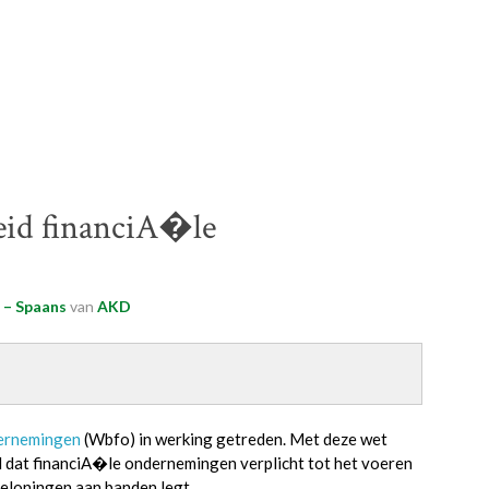
leid financiA�le
 – Spaans
van
AKD
dernemingen
(Wbfo) in werking getreden. Met deze wet
d dat financiA�le ondernemingen verplicht tot het voeren
beloningen aan banden legt.