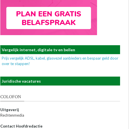
Vergelijk internet, digitale tv en bellen
Prijs vergelijk ADSL, kabel, glasvezel aanbieders en bespaar geld door
over te stappen!
Juridische vacatures
COLOFON
Uitgeverij
Rechtenmedia
Contact Hoofdredactie