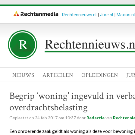
Rechtennieuws.nl
|
Jure.nl
|
Maxius.nl
NIEUWS
ARTIKELEN
OPLEIDINGEN
JU
Begrip ‘woning’ ingevuld in verb
overdrachtsbelasting
Geplaatst op
24
feb
2017
om
10:37
door
Redactie
van
Rechtennie
Een onroerende zaak geldt als woning als deze voor bewoning 