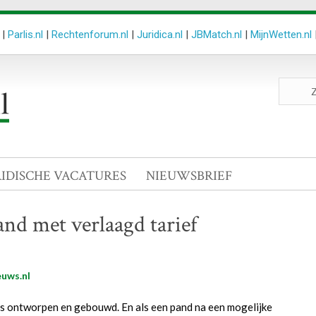
|
Parlis.nl
|
Rechtenforum.nl
|
Juridica.nl
|
JBMatch.nl
|
MijnWetten.nl
Zoeken
site
RIDISCHE VACATURES
NIEUWSBRIEF
and met verlaagd tarief
uws.nl
is ontworpen en gebouwd. En als een pand na een mogelijke