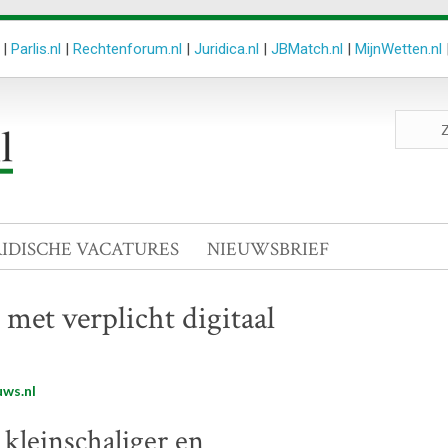
|
Parlis.nl
|
Rechtenforum.nl
|
Juridica.nl
|
JBMatch.nl
|
MijnWetten.nl
Zoeken
site
RIDISCHE VACATURES
NIEUWSBRIEF
 met verplicht digitaal
ws.nl
kleinschaliger en