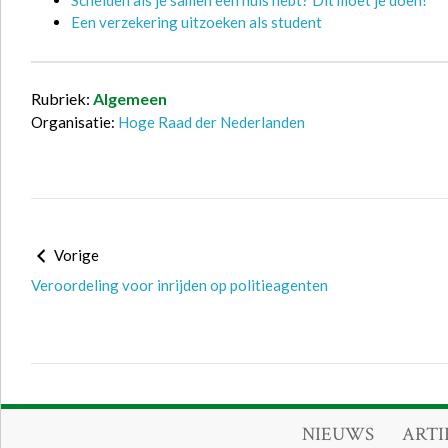
Scheiden als je samen een huis hebt? Dit moet je doen!
Een verzekering uitzoeken als student
Rubriek:
Algemeen
Organisatie:
Hoge Raad der Nederlanden
Vorige
Veroordeling voor inrijden op politieagenten
NIEUWS
ARTI