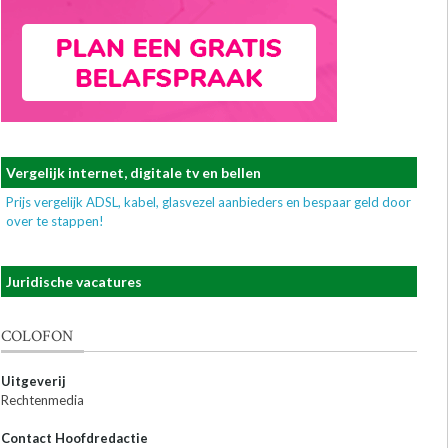
Vergelijk internet, digitale tv en bellen
Prijs vergelijk ADSL, kabel, glasvezel aanbieders en bespaar geld door
over te stappen!
Juridische vacatures
COLOFON
Uitgeverij
Rechtenmedia
Contact Hoofdredactie