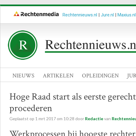
Rechtennieuws.nl
|
Jure.nl
|
Maxius.nl
NIEUWS
ARTIKELEN
OPLEIDINGEN
JU
Hoge Raad start als eerste gerecht
procederen
Geplaatst op
1
mrt
2017
om
10:28
door
Redactie
van
Rechtennieu
Werkprocessen bij hoogste rechter 