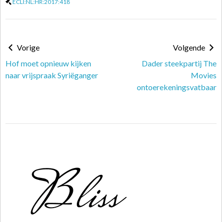
ECLI:NL:HR:2017:418
Vorige
Volgende
Hof moet opnieuw kijken
Dader steekpartij The
naar vrijspraak Syriëganger
Movies
ontoerekeningsvatbaar