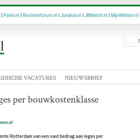
|
Parlis.nl
|
Rechtenforum.nl
|
Juridica.nl
|
JBMatch.nl
|
MijnWetten.nl
Zoeken
site
RIDISCHE VACATURES
NIEUWSBRIEF
ges per bouwkostenklasse
uws.nl
nte Rotterdam van een vast bedrag aan leges per