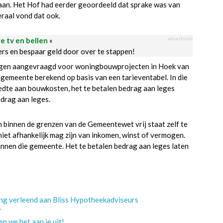
aan. Het Hof had eerder geoordeeld dat sprake was van
raal vond dat ook.
advertorial
le tv en bellen
«
ders en bespaar geld door over te stappen!
ngen aangevraagd voor woningbouwprojecten in Hoek van
gemeente berekend op basis van een tarieventabel. In die
eedte aan bouwkosten, het te betalen bedrag aan leges
edrag aan leges.
 binnen de grenzen van de Gemeentewet vrij staat zelf te
niet afhankelijk mag zijn van inkomen, winst of vermogen.
binnen die gemeente. Het te betalen bedrag aan leges laten
ing verleend aan Bliss Hypotheekadviseurs
?
n we het aan je uit!