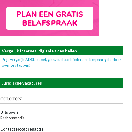
Vergelijk internet, digitale tv en bellen
Prijs vergelijk ADSL, kabel, glasvezel aanbieders en bespaar geld door
over te stappen!
Juridische vacatures
COLOFON
Uitgeverij
Rechtenmedia
Contact Hoofdredactie