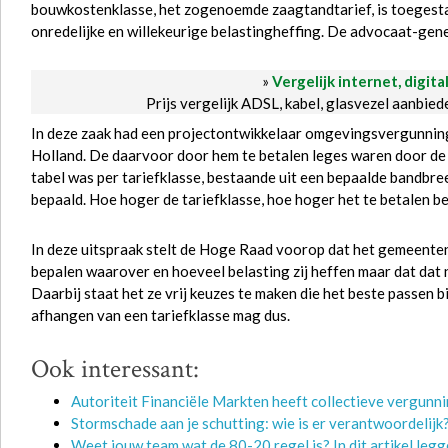
bouwkostenklasse, het zogenoemde zaagtandtarief, is toegest
onredelijke en willekeurige belastingheffing. De advocaat-gene
»
Vergelijk internet, digita
Prijs vergelijk ADSL, kabel, glasvezel aanbie
In deze zaak had een projectontwikkelaar omgevingsvergunni
Holland. De daarvoor door hem te betalen leges waren door de 
tabel was per tariefklasse, bestaande uit een bepaalde bandbr
bepaald. Hoe hoger de tariefklasse, hoe hoger het te betalen b
In deze uitspraak stelt de Hoge Raad voorop dat het gemeenten
bepalen waarover en hoeveel belasting zij heffen maar dat dat 
Daarbij staat het ze vrij keuzes te maken die het beste passen 
afhangen van een tariefklasse mag dus.
Ook interessant:
Autoriteit Financiële Markten heeft collectieve vergunn
Stormschade aan je schutting: wie is er verantwoordelijk
Weet jouw team wat de 80-20 regel is? In dit artikel legge