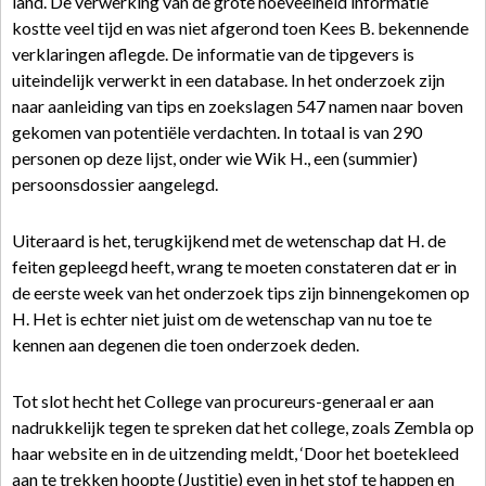
land. De verwerking van de grote hoeveelheid informatie
kostte veel tijd en was niet afgerond toen Kees B. bekennende
verklaringen aflegde. De informatie van de tipgevers is
uiteindelijk verwerkt in een database. In het onderzoek zijn
naar aanleiding van tips en zoekslagen 547 namen naar boven
gekomen van potentiële verdachten. In totaal is van 290
personen op deze lijst, onder wie Wik H., een (summier)
persoonsdossier aangelegd.
Uiteraard is het, terugkijkend met de wetenschap dat H. de
feiten gepleegd heeft, wrang te moeten constateren dat er in
de eerste week van het onderzoek tips zijn binnengekomen op
H. Het is echter niet juist om de wetenschap van nu toe te
kennen aan degenen die toen onderzoek deden.
Tot slot hecht het College van procureurs-generaal er aan
nadrukkelijk tegen te spreken dat het college, zoals Zembla op
haar website en in de uitzending meldt, ‘Door het boetekleed
aan te trekken hoopte (Justitie) even in het stof te happen en