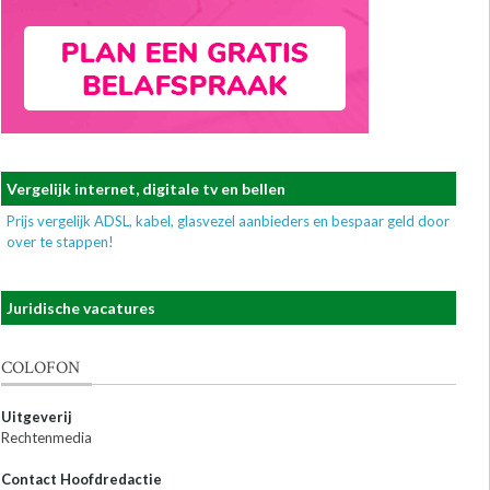
Vergelijk internet, digitale tv en bellen
Prijs vergelijk ADSL, kabel, glasvezel aanbieders en bespaar geld door
over te stappen!
Juridische vacatures
COLOFON
Uitgeverij
Rechtenmedia
Contact Hoofdredactie