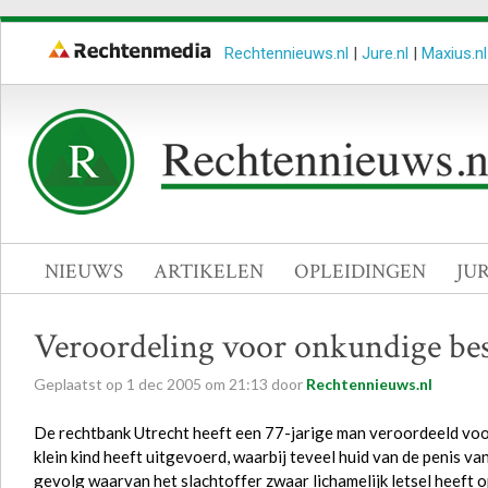
Rechtennieuws.nl
|
Jure.nl
|
Maxius.nl
NIEUWS
ARTIKELEN
OPLEIDINGEN
JU
Veroordeling voor onkundige bes
Geplaatst op
1
dec
2005
om
21:13
door
Rechtennieuws.nl
De rechtbank Utrecht heeft een 77-jarige man veroordeeld voor
klein kind heeft uitgevoerd, waarbij teveel huid van de penis va
gevolg waarvan het slachtoffer zwaar lichamelijk letsel heeft 