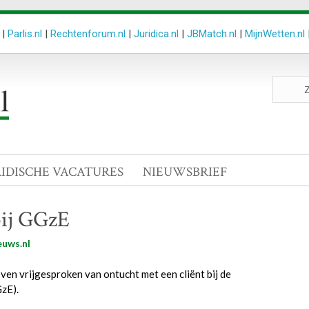
|
Parlis.nl
|
Rechtenforum.nl
|
Juridica.nl
|
JBMatch.nl
|
MijnWetten.nl
Zoeken
site
RIDISCHE VACATURES
NIEUWSBRIEF
bij GGzE
euws.nl
en vrijgesproken van ontucht met een cliënt bij de
zE).