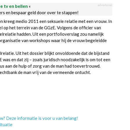
advertorial
le tv en bellen
«
ders en bespaar geld door over te stappen!
n kreeg medio 2011 een seksuele relatie met een vrouw. In
 op het terrein van de GGzE. Volgens de officier van
elrelatie hadden. Uit een portfolioverslag zou namelijk
 organisatie van workshops waar hij de vrouw begeleidde
latie. Uit het dossier blijkt onvoldoende dat de bijstand
was en dat zij – zoals juridisch noodzakelijk is om tot een
dus aan de hulp of zorg van de man had toevertrouwd.
echtbank de man vrij van de vermeende ontucht.
w? Deze informatie is voor u van belang!
ituatie