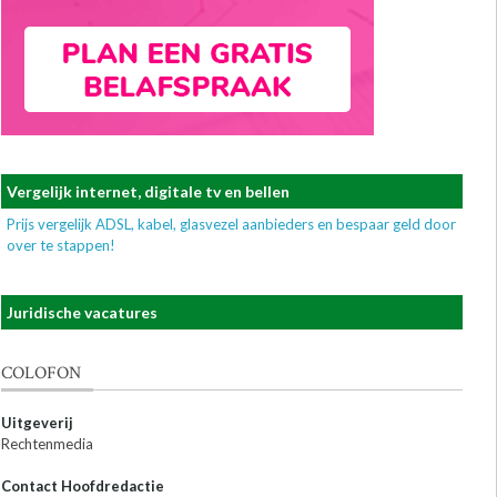
Vergelijk internet, digitale tv en bellen
Prijs vergelijk ADSL, kabel, glasvezel aanbieders en bespaar geld door
over te stappen!
Juridische vacatures
COLOFON
Uitgeverij
Rechtenmedia
Contact Hoofdredactie