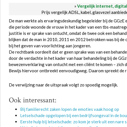
»
Vergelijk internet, digita
Prijs vergelijk ADSL, kabel, glasvezel aanbie
De man werkte als ervaringsdeskundig begeleider bij de GGzE e
die periode woonde de vrouw in het kader van een tbs-maatregel
justitie is er sprake van ontucht, omdat de twee ook een behand
blijken dat de man in 2010, 2011 en 2012 betrokken was bij de
bij het geven van voorlichting aan jongeren.
De rechtbank oordeelt dat er geen sprake was van een behandelre
door de verdachte in het kader van haar behandeling bij de GGzE 
bewezenverklaring van ontucht met een cliënt te komen – zich 
Bewijs hiervoor ontbreekt eenvoudigweg. Daarom spreekt de r
De verwijzing naar de uitspraak volgt zo spoedig mogelijk.
Ook interessant:
Bij familierecht zaken lopen de emoties vaak hoog op
Letselschade opgelopen bij een bedrijfsongeval in de bou
Eerste hulp bij letselschade: zo kom je sterk uit een nare s