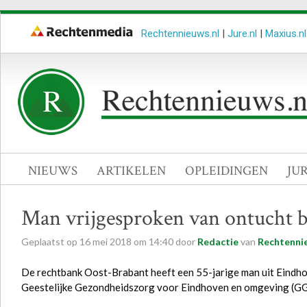
Rechtennieuws.nl
|
Jure.nl
|
Maxius.nl
NIEUWS
ARTIKELEN
OPLEIDINGEN
JU
Man vrijgesproken van ontucht 
Geplaatst op
16
mei
2018
om
14:40
door
Redactie
van
Rechtenni
De rechtbank Oost-Brabant heeft een 55-jarige man uit Eindhov
Geestelijke Gezondheidszorg voor Eindhoven en omgeving (GG