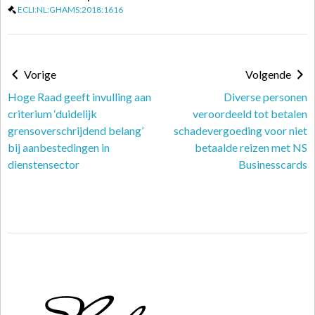
ECLI:NL:GHAMS:2018:1616
Vorige
Volgende
Hoge Raad geeft invulling aan
Diverse personen
criterium ‘duidelijk
veroordeeld tot betalen
grensoverschrijdend belang’
schadevergoeding voor niet
bij aanbestedingen in
betaalde reizen met NS
dienstensector
Businesscards