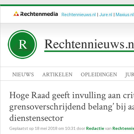
Rechtennieuws.nl
|
Jure.nl
|
Maxius.nl
NIEUWS
ARTIKELEN
OPLEIDINGEN
JU
Hoge Raad geeft invulling aan cri
grensoverschrijdend belang’ bij 
dienstensector
Geplaatst op
18
mei
2018
om
10:31
door
Redactie
van
Rechtenni