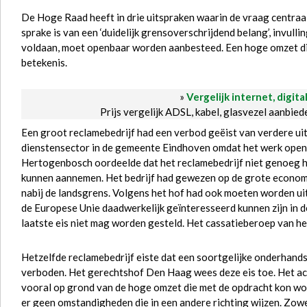
De Hoge Raad heeft in drie uitspraken waarin de vraag centraa
sprake is van een ‘duidelijk grensoverschrijdend belang’, invulli
voldaan, moet openbaar worden aanbesteed. Een hoge omzet die
betekenis.
»
Vergelijk internet, digita
Prijs vergelijk ADSL, kabel, glasvezel aanbie
Een groot reclamebedrijf had een verbod geëist van verdere u
dienstensector in de gemeente Eindhoven omdat het werk open
Hertogenbosch oordeelde dat het reclamebedrijf niet genoeg h
kunnen aannemen. Het bedrijf had gewezen op de grote economi
nabij de landsgrens. Volgens het hof had ook moeten worden u
de Europese Unie daadwerkelijk geïnteresseerd kunnen zijn in 
laatste eis niet mag worden gesteld. Het cassatieberoep van he
Hetzelfde reclamebedrijf eiste dat een soortgelijke onderhan
verboden. Het gerechtshof Den Haag wees deze eis toe. Het ac
vooral op grond van de hoge omzet die met de opdracht kon word
er geen omstandigheden die in een andere richting wijzen. Zowe