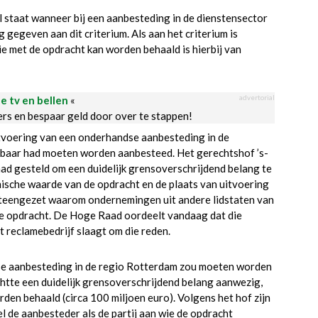
l staat wanneer bij een aanbesteding in de dienstensector
ng gegeven aan dit criterium. Als aan het criterium is
 met de opdracht kan worden behaald is hierbij van
advertorial
le tv en bellen
«
ders en bespaar geld door over te stappen!
itvoering van een onderhandse aanbesteding in de
baar had moeten worden aanbesteed. Het gerechtshof ’s-
ad gesteld om een duidelijk grensoverschrijdend belang te
sche waarde van de opdracht en de plaats van uitvoering
iteengezet waarom ondernemingen uit andere lidstaten van
de opdracht. De Hoge Raad oordeelt vandaag dat die
t reclamebedrijf slaagt om die reden.
dse aanbesteding in de regio Rotterdam zou moeten worden
htte een duidelijk grensoverschrijdend belang aanwezig,
en behaald (circa 100 miljoen euro). Volgens het hof zijn
l de aanbesteder als de partij aan wie de opdracht