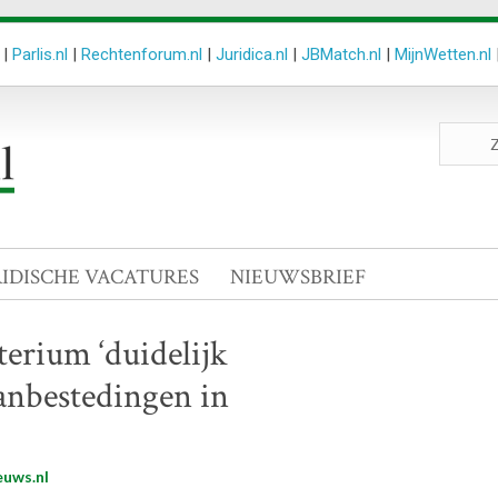
|
Parlis.nl
|
Rechtenforum.nl
|
Juridica.nl
|
JBMatch.nl
|
MijnWetten.nl
Zoeken
site
RIDISCHE VACATURES
NIEUWSBRIEF
terium ‘duidelijk
aanbestedingen in
euws.nl