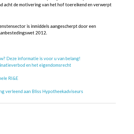
 acht de motivering van het hof toereikend en verwerpt
enstensector is inmiddels aangescherpt door een
e Aanbestedingswet 2012.
w? Deze informatie is voor u van belang!
minatieverbod en het eigendomsrecht
onele RI&E
ing verleend aan Bliss Hypotheekadviseurs