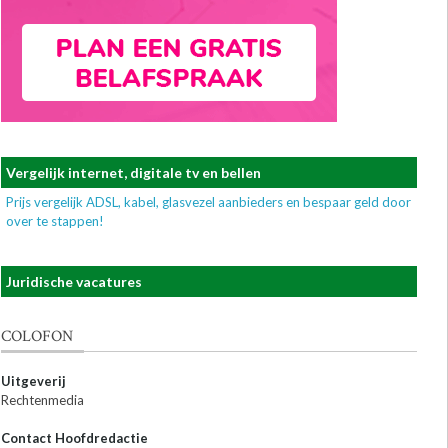
Vergelijk internet, digitale tv en bellen
Prijs vergelijk ADSL, kabel, glasvezel aanbieders en bespaar geld door
over te stappen!
Juridische vacatures
COLOFON
Uitgeverij
Rechtenmedia
Contact Hoofdredactie