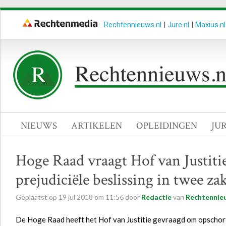
Rechtennieuws.nl
|
Jure.nl
|
Maxius.nl
NIEUWS
ARTIKELEN
OPLEIDINGEN
JU
Hoge Raad vraagt Hof van Justit
prejudiciële beslissing in twee z
Geplaatst op
19
jul
2018
om
11:56
door
Redactie
van
Rechtennieu
De Hoge Raad heeft het Hof van Justitie gevraagd om opschorti