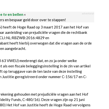
advertorial
le tv en bellen
«
ders en bespaar geld door over te stappen!
 heeft de Hoge Raad op 3 maart 2017 aan het Hof van
aar aanleiding van prejudiciële vragen die de rechtbank
(ECLI:NL:RBZWB:2016:4829 en
nt heeft hierbij overwogen dat die vragen aan de orde
rden aangebracht.
kel 63 VWEU) meebrengt dat, en zo ja onder welke
als een fiscale beleggingsinstelling in de zin van artikel
 op teruggave van de ten laste van deze instelling
an Justitie geregistreerd onder nummer C-156/17 en C-
n rekening gehouden met prejudiciële vragen aan het Hof
Fidelity Funds, C-480/16). Deze vragen zijn op 21 juni
80) Het Hof van Justitie heeft de Hoge Raad vervolgens