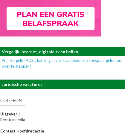
Vergelijk internet, digitale tv en bellen
Prijs vergelijk ADSL, kabel, glasvezel aanbieders en bespaar geld door
over te stappen!
Juridische vacatures
COLOFON
Uitgeverij
Rechtenmedia
Contact Hoofdredactie