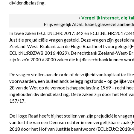
dividendbelasting.
»
Vergelijk internet, digita
Prijs vergelijk ADSL, kabel, glasvezel aanbie
In twee zaken (ECLI:NL:HR:2017:342 en ECLI:NL:HR:2017:346)
Justitie prejudiciële vragen gesteld. Deze vragen zijn gesteld n
Zeeland-West-Brabant aan de Hoge Raad heeft voorgelegd 
ECLI:NL:RBZWB:2016:4829). De rechtbank Zeeland-West-Braba
zijn in zo’n 2000 à 3000 zaken die bij die rechtbank kunnen wo
De vragen stellen aan de orde of de vrijheid van kapitaal (arti
voorwaarden, een buitenlands beleggingsfonds – op gelijke voet 
28 van de Wet op de vennootschapsbelasting 1969 – recht heeft
ingehouden dividendbelasting. Deze zaken zijn door het Hof v
157/17.
De Hoge Raad heeft bij het stellen van zijn prejudiciële vrage
van Justitie van een Deense rechter in een vergelijkbare zaak (
2018 door het Hof van Justitie beantwoord (ECLI:EU:C:2018:4