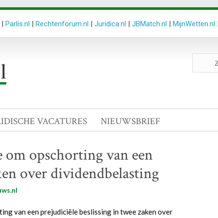
|
Parlis.nl
|
Rechtenforum.nl
|
Juridica.nl
|
JBMatch.nl
|
MijnWetten.nl
Zoeken
site
RIDISCHE VACATURES
NIEUWSBRIEF
ie om opschorting van een
aken over dividendbelasting
ws.nl
ng van een prejudiciële beslissing in twee zaken over