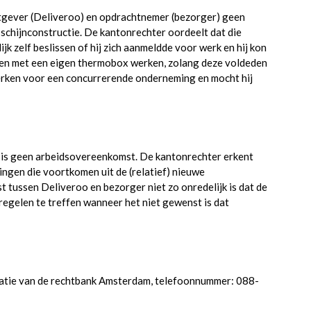
tgever (Deliveroo) en opdrachtnemer (bezorger) geen
schijnconstructie. De kantonrechter oordeelt dat die
jk zelf beslissen of hij zich aanmeldde voor werk en hij kon
en en met een eigen thermobox werken, zolang deze voldeden
erken voor een concurrerende onderneming en mocht hij
 is geen arbeidsovereenkomst. De kantonrechter erkent
ingen die voortkomen uit de (relatief) nieuwe
tussen Deliveroo en bezorger niet zo onredelijk is dat de
regelen te treffen wanneer het niet gewenst is dat
catie van de rechtbank Amsterdam, telefoonnummer: 088-