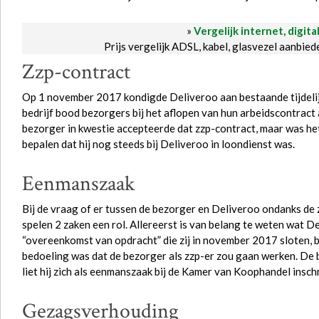
»
Vergelijk internet, digita
Prijs vergelijk ADSL, kabel, glasvezel aanbie
Zzp-contract
Op 1 november 2017 kondigde Deliveroo aan bestaande tijdeli
bedrijf bood bezorgers bij het aflopen van hun arbeidscontract
bezorger in kwestie accepteerde dat zzp-contract, maar was het 
bepalen dat hij nog steeds bij Deliveroo in loondienst was.
Eenmanszaak
Bij de vraag of er tussen de bezorger en Deliveroo ondanks d
spelen 2 zaken een
ro
l. Allereerst is van belang te weten wat 
“overeenkomst van opdracht” die zij in november 2017 sloten, bl
bedoeling was dat de bezorger als zzp-er zou gaan werken. De 
liet hij zich als eenmanszaak bij de
Kamer
van Koophandel inschr
Gezagsverhouding