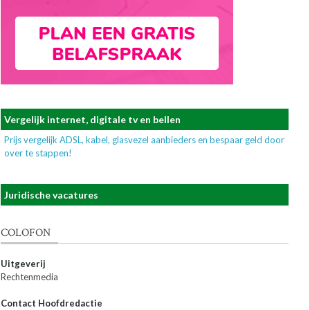
Vergelijk internet, digitale tv en bellen
Prijs vergelijk ADSL, kabel, glasvezel aanbieders en bespaar geld door
over te stappen!
Juridische vacatures
COLOFON
Uitgeverij
Rechtenmedia
Contact Hoofdredactie