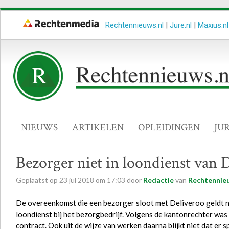
Rechtennieuws.nl
|
Jure.nl
|
Maxius.nl
NIEUWS
ARTIKELEN
OPLEIDINGEN
JU
Bezorger niet in loondienst van 
Geplaatst op
23
jul
2018
om
17:03
door
Redactie
van
Rechtennieu
De overeenkomst die een bezorger sloot met Deliveroo geldt nie
loondienst bij het bezorgbedrijf. Volgens de kantonrechter was
contract. Ook uit de wijze van werken daarna blijkt niet dat er 