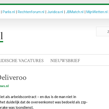
|
Parlis.nl
|
Rechtenforum.nl
|
Juridica.nl
|
JBMatch.nl
|
MijnWetten.nl
Zoeken
site
RIDISCHE VACATURES
NIEUWSBRIEF
Deliveroo
ws.nl
t als arbeidscontract – en dus is de man niet in
 het duidelijk dat de overeenkomst was bedoeld als zzp-
sprake was loondienst.