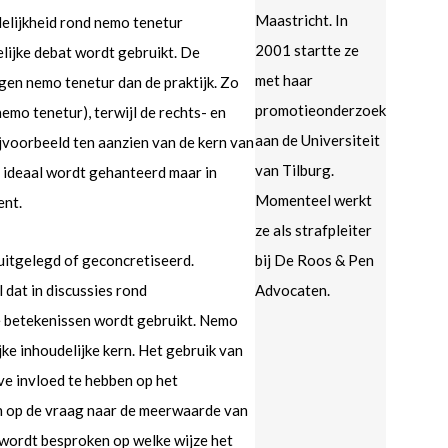
Maastricht. In
delijkheid rond nemo tenetur
2001 startte ze
lijke debat wordt gebruikt. De
met haar
egen nemo tenetur dan de praktijk. Zo
promotieonderzoek
nemo tenetur), terwijl de rechts- en
aan de Universiteit
ijvoorbeeld ten aanzien van de kern van
van Tilburg.
ls ideaal wordt gehanteerd maar in
Momenteel werkt
ent.
ze als strafpleiter
uitgelegd of geconcretiseerd.
bij De Roos & Pen
 dat in discussies rond
Advocaten.
de betekenissen wordt gebruikt. Nemo
ke inhoudelijke kern. Het gebruik van
eve invloed te hebben op het
an op de vraag naar de meerwaarde van
 wordt besproken op welke wijze het