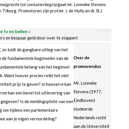
zwijgrecht tot containerbegrip
gaat mr. Lonneke Stevens
Tilburg. Promotoren zijn prof.mr. J. de Hullu en dr. B.J.
advertorial
le tv en bellen
«
ders en bespaar geld door over te stappen!
, zo luidt de gangbare uitleg van het
Over de
an de fundamentele beginselen van de
promovendus
fundamentele belang van het beginsel
jk. Want hoever precies reikt het niet
Mr. Lonneke
iteit prijs te geven? In hoeverre kan
Stevens (1977,
om kan een bevel tot uitlevering van
Eindhoven)
gegeven? Is de meldingsplicht van een
studeerde
ng om tijdens een parlementaire
Nederlands recht
mee aan je eigen veroordeling?
aan de Universiteit