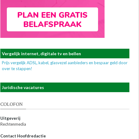
Vergelijk internet, digitale tv en bellen
Prijs vergelijk ADSL, kabel, glasvezel aanbieders en bespaar geld door
over te stappen!
Juridische vacatures
COLOFON
Uitgeverij
Rechtenmedia
Contact Hoofdredactie