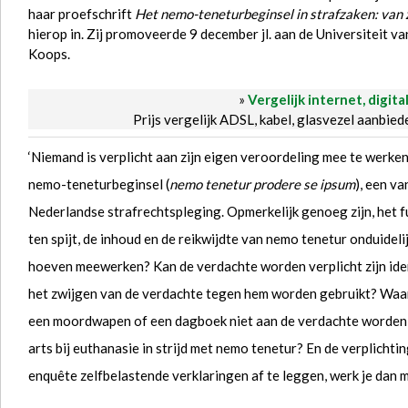
haar proefschrift
Het nemo-teneturbeginsel in strafzaken: van 
hierop in. Zij promoveerde 9 december jl. aan de Universiteit van 
Koops.
»
Vergelijk internet, digita
Prijs vergelijk ADSL, kabel, glasvezel aanbie
‘Niemand is verplicht aan zijn eigen veroordeling mee te werken’
nemo-teneturbeginsel (
nemo tenetur prodere se ipsum
), een v
Nederlandse strafrechtspleging. Opmerkelijk genoeg zijn, het 
ten spijt, de inhoud en de reikwijdte van nemo tenetur onduideli
hoeven meewerken? Kan de verdachte worden verplicht zijn ident
het zwijgen van de verdachte tegen hem worden gebruikt? Waar
een moordwapen of een dagboek niet aan de verdachte worden 
arts bij euthanasie in strijd met nemo tenetur? En de verplichti
enquête zelfbelastende verklaringen af te leggen, werk je dan 