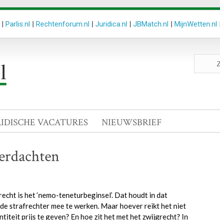
|
Parlis.nl
|
Rechtenforum.nl
|
Juridica.nl
|
JBMatch.nl
|
MijnWetten.nl
Zoeken
site
RIDISCHE VACATURES
NIEUWSBRIEF
verdachten
cht is het ‘nemo-teneturbeginsel’. Dat houdt in dat
de strafrechter mee te werken. Maar hoever reikt het niet
teit prijs te geven? En hoe zit het met het zwijgrecht? In