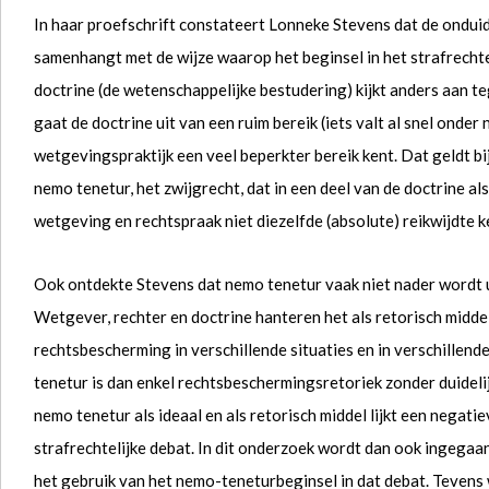
In haar proefschrift constateert Lonneke Stevens dat de ondui
samenhangt met de wijze waarop het beginsel in het strafrechte
doctrine (de wetenschappelijke bestudering) kijkt anders aan t
gaat de doctrine uit van een ruim bereik (iets valt al snel onder 
wetgevingspraktijk een veel beperkter bereik kent. Dat geldt b
nemo tenetur, het zwijgrecht, dat in een deel van de doctrine a
wetgeving en rechtspraak niet diezelfde (absolute) reikwijdte k
Ook ontdekte Stevens dat nemo tenetur vaak niet nader wordt 
Wetgever, rechter en doctrine hanteren het als retorisch middel
rechtsbescherming in verschillende situaties en in verschillen
tenetur is dan enkel rechtsbeschermingsretoriek zonder duidelij
nemo tenetur als ideaal en als retorisch middel lijkt een negati
strafrechtelijke debat. In dit onderzoek wordt dan ook ingega
het gebruik van het nemo-teneturbeginsel in dat debat. Tevens