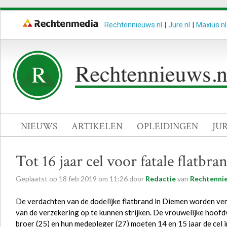
Rechtennieuws.nl
|
Jure.nl
|
Maxius.nl
NIEUWS
ARTIKELEN
OPLEIDINGEN
JU
Tot 16 jaar cel voor fatale flatb
Geplaatst op
18
feb
2019
om
11:26
door
Redactie
van
Rechtennie
De verdachten van de dodelijke flatbrand in Diemen worden ver
van de verzekering op te kunnen strijken. De vrouwelijke hoofd
broer (25) en hun medepleger (27) moeten 14 en 15 jaar de cel 