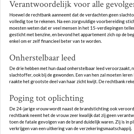
Verantwoordelijk voor alle gevolge
Hoewel de rechtbank aanneemt dat de verdachten geen slachtof
volledig toe te rekenen. Na een zorgvuldige voorbereiding stich
moesten weten dat er veel mensen in het 15-verdiepingen tell
gesticht met benzine, en bevond het appartement zich op de bega
enkel om er zelf financieel beter van te worden.
Onherstelbaar leed
De drie hebben met hun daad onherstelbaar leed veroorzaakt, ni
slachtoffer, ook bij de gewonden. Een van hen zal moeten leren 
raakte het grootste deel van haar zicht kwijt. De rechtbank rek
Poging tot oplichting
De 24-jarige vrouw wordt naast de brandstichting ook veroorde
rechtbank neemt het de vrouw zeer kwalijk dat zij geen verantw
toen de fatale gevolgen van de brand duidelijk waren. Zij is in
verkrijgen van een uitkering van de verzekeringsmaatschappij.