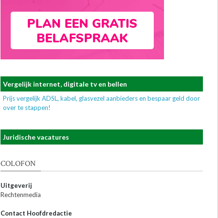
Vergelijk internet, digitale tv en bellen
Prijs vergelijk ADSL, kabel, glasvezel aanbieders en bespaar geld door
over te stappen!
Juridische vacatures
COLOFON
Uitgeverij
Rechtenmedia
Contact Hoofdredactie