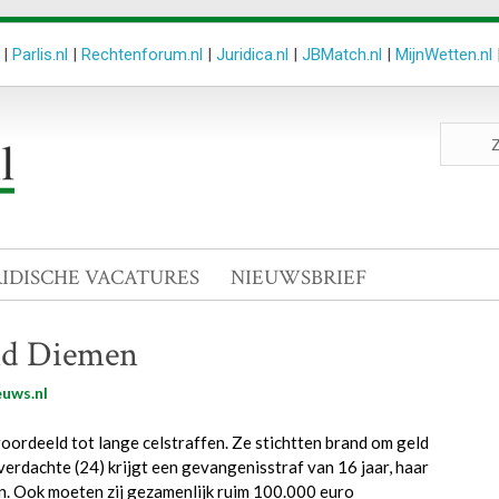
|
Parlis.nl
|
Rechtenforum.nl
|
Juridica.nl
|
JBMatch.nl
|
MijnWetten.nl
Zoeken
site
RIDISCHE VACATURES
NIEUWSBRIEF
rand Diemen
uws.nl
oordeeld tot lange celstraffen. Ze stichtten brand om geld
verdachte (24) krijgt een gevangenisstraf van 16 jaar, haar
in. Ook moeten zij gezamenlijk ruim 100.000 euro