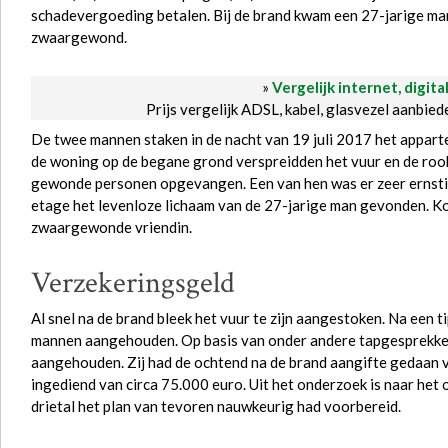
schadevergoeding betalen. Bij de brand kwam een 27-jarige ma
zwaargewond.
»
Vergelijk internet, digita
Prijs vergelijk ADSL, kabel, glasvezel aanbie
De twee mannen staken in de nacht van 19 juli 2017 het appart
de woning op de begane grond verspreidden het vuur en de rook
gewonde personen opgevangen. Een van hen was er zeer ernstig
etage het levenloze lichaam van de 27-jarige man gevonden. Ko
zwaargewonde vriendin.
Verzekeringsgeld
Al snel na de brand bleek het vuur te zijn aangestoken. Na een t
mannen aangehouden. Op basis van onder andere tapgesprekken
aangehouden. Zij had de ochtend na de brand aangifte gedaan v
ingediend van circa 75.000 euro. Uit het onderzoek is naar het
drietal het plan van tevoren nauwkeurig had voorbereid.