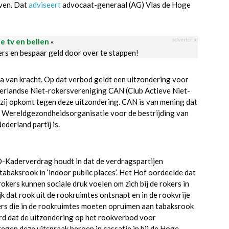
jven. Dat
adviseert
advocaat-generaal (AG) Vlas de Hoge
advertorial
le tv en bellen
«
ders en bespaar geld door over te stappen!
a van kracht. Op dat verbod geldt een uitzondering voor
rlandse Niet-rokersvereniging CAN (Club Actieve Niet-
 zij opkomt tegen deze uitzondering. CAN is van mening dat
e Wereldgezondheidsorganisatie voor de bestrijding van
derland partij is.
HO-Kaderverdrag houdt in dat de verdragspartijen
baksrook in ‘indoor public places’. Het Hof oordeelde dat
okers kunnen sociale druk voelen om zich bij de rokers in
jk dat rook uit de rookruimtes ontsnapt en in de rookvrije
ers die in de rookruimtes moeten opruimen aan tabaksrook
rd dat de uitzondering op het rookverbod voor
egen deze uitspraak beroep in cassatie in bij de Hoge