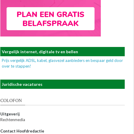
Vergelijk internet, digitale tv en bellen
Prijs vergelijk ADSL, kabel, glasvezel aanbieders en bespaar geld door
over te stappen!
Juridische vacatures
COLOFON
Uitgeverij
Rechtenmedia
Contact Hoofdredactie