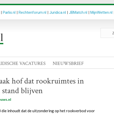
|
Parlis.nl
|
Rechtenforum.nl
|
Juridica.nl
|
JBMatch.nl
|
MijnWetten.nl
Zoeken
site
RIDISCHE VACATURES
NIEUWSBRIEF
aak hof dat rookruimtes in
 stand blijven
euws.nl
 die inhoudt dat de uitzondering op het rookverbod voor