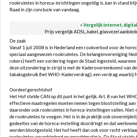
rookruimtes in horeca-inrichtingen ongeldig is, kan in stand bli
Raad in zijn conclusie van vandaag.
»
Vergelijk internet, digita
Prijs vergelijk ADSL, kabel, glasvezel aanbie
De zaak
Vanaf 1 juli 2008 is in Nederland een rookverbod voor de horec
speciaal aangewezen rookruimtes. De belangenvereniging Nede
rokers) heeft een vordering tegen de Staat ingesteld, waarmee
deze uitzondering in strijd is met de Kaderovereenkomst van d
tabaksgebruik (het WHO-Kaderverdrag), een verdrag waarbij Ne
Oordeel gerechtshof
Het Hof stelde CAN op dit punt in het gelijk. Art. 8 van het W
effectieve maatregelen moeten nemen tegen blootstelling aan ta
daaronder ook rookruimtes in horeca-instellingen vallen. Niet-r
de rookruimtes te voegen. Het is in de praktijk ook onvermijdeli
gedeeltes van de horeca-instelling doordringt en dat werknem
worden blootgesteld. Het hof heeft dan ook voor recht verklaa
rookruimtes onverbindend en onrechtmatig is. De Staat stelde t