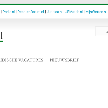
|
Parlis.nl
|
Rechtenforum.nl
|
Juridica.nl
|
JBMatch.nl
|
MijnWetten.nl
Zoeken
site
RIDISCHE VACATURES
NIEUWSBRIEF