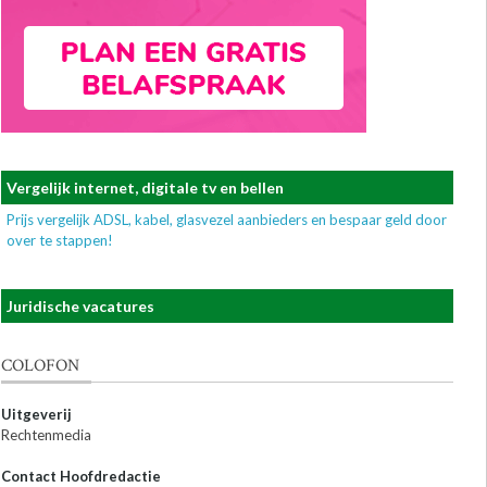
Vergelijk internet, digitale tv en bellen
Prijs vergelijk ADSL, kabel, glasvezel aanbieders en bespaar geld door
over te stappen!
Juridische vacatures
COLOFON
Uitgeverij
Rechtenmedia
Contact Hoofdredactie