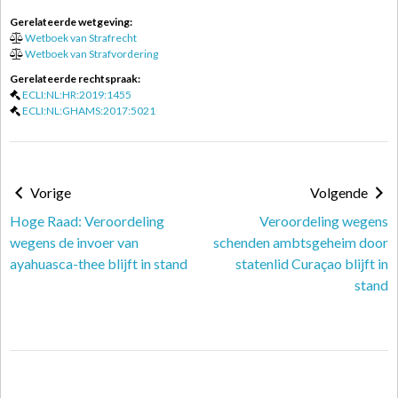
Gerelateerde wetgeving:
Wetboek van Strafrecht
Wetboek van Strafvordering
Gerelateerde rechtspraak:
ECLI:NL:HR:2019:1455
ECLI:NL:GHAMS:2017:5021
Vorige
Volgende
Hoge Raad: Veroordeling
Veroordeling wegens
wegens de invoer van
schenden ambtsgeheim door
ayahuasca-thee blijft in stand
statenlid Curaçao blijft in
stand