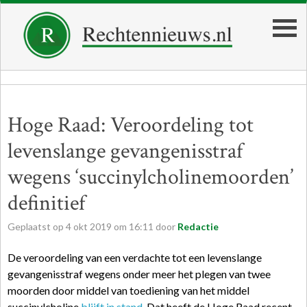
Hoge Raad: Veroordeling tot
levenslange gevangenisstraf
wegens ‘succinylcholinemoorden’
definitief
Geplaatst op
4
okt
2019
om
16:11
door
Redactie
De veroordeling van een verdachte tot een levenslange
gevangenisstraf wegens onder meer het plegen van twee
moorden door middel van toediening van het middel
succinylcholine
blijft in stand
. Dat heeft de Hoge Raad recent