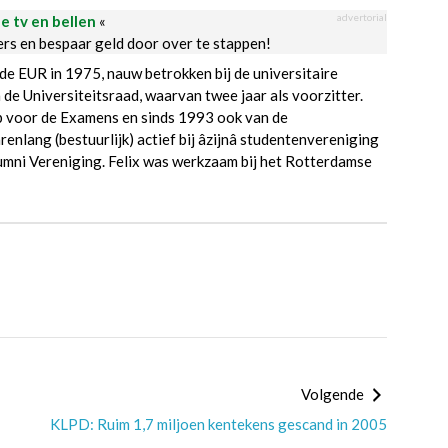
advertorial
le tv en bellen
«
ders en bespaar geld door over te stappen!
 de EUR in 1975, nauw betrokken bij de universitaire
n de Universiteitsraad, waarvan twee jaar als voorzitter.
ep voor de Examens en sinds 1993 ook van de
enlang (bestuurlijk) actief bij âzijnâ studentenvereniging
lumni Vereniging. Felix was werkzaam bij het Rotterdamse
Volgende
KLPD: Ruim 1,7 miljoen kentekens gescand in 2005