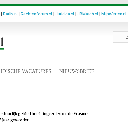
|
Parlis.nl
|
Rechtenforum.nl
|
Juridica.nl
|
JBMatch.nl
|
MijnWetten.nl
Zoeken
site
RIDISCHE VACATURES
NIEUWSBRIEF
bestuurlijk gebied heeft ingezet voor de Erasmus
57 jaar geworden.