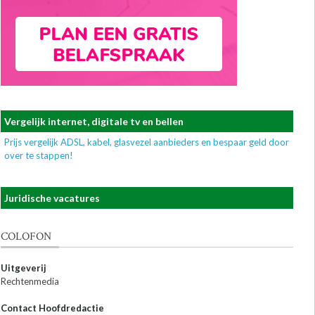
Vergelijk internet, digitale tv en bellen
Prijs vergelijk ADSL, kabel, glasvezel aanbieders en bespaar geld door
over te stappen!
Juridische vacatures
COLOFON
Uitgeverij
Rechtenmedia
Contact Hoofdredactie