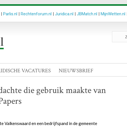
|
Parlis.nl
|
Rechtenforum.nl
|
Juridica.nl
|
JBMatch.nl
|
MijnWetten.nl
Zoeken
site
RIDISCHE VACATURES
NIEUWSBRIEF
achte die gebruik maakte van
 Papers
e Valkenswaard en een bedrijfspand in de gemeente