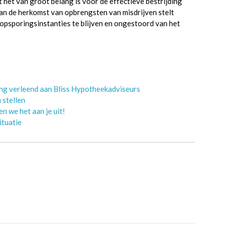
 het van groot belang is voor de effectieve bestrijding
 van de herkomst van opbrengsten van misdrijven stelt
 opsporingsinstanties te blijven en ongestoord van het
ing verleend aan Bliss Hypotheekadviseurs
 stellen
n we het aan je uit!
ituatie