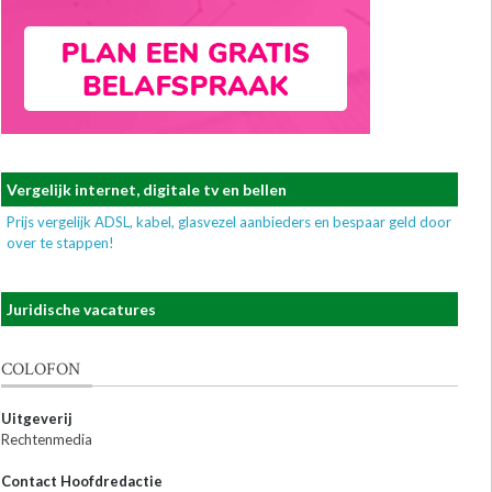
Vergelijk internet, digitale tv en bellen
Prijs vergelijk ADSL, kabel, glasvezel aanbieders en bespaar geld door
over te stappen!
Juridische vacatures
COLOFON
Uitgeverij
Rechtenmedia
Contact Hoofdredactie