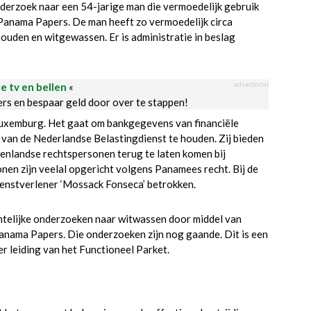
derzoek naar een 54-jarige man die vermoedelijk gebruik
 Panama Papers. De man heeft zo vermoedelijk circa
houden en witgewassen. Er is administratie in beslag
advertorial
le tv en bellen
«
ders en bespaar geld door over te stappen!
Luxemburg. Het gaat om bankgegevens van financiële
t van de Nederlandse Belastingdienst te houden. Zij bieden
tenlandse rechtspersonen terug te laten komen bij
nen zijn veelal opgericht volgens Panamees recht. Bij de
ienstverlener ‘Mossack Fonseca’ betrokken.
chtelijke onderzoeken naar witwassen door middel van
Panama Papers. Die onderzoeken zijn nog gaande. Dit is een
r leiding van het Functioneel Parket.