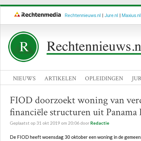
Rechtennieuws.nl
|
Jure.nl
|
Maxius.nl
NIEUWS
ARTIKELEN
OPLEIDINGEN
JU
FIOD doorzoekt woning van verd
financiële structuren uit Panama
Geplaatst op
31
okt
2019
om
20:06
door
Redactie
De FIOD heeft woensdag 30 oktober een woning in de gemeent