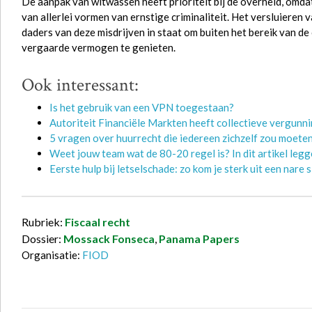
De aanpak van witwassen heeft prioriteit bij de overheid, omdat
van allerlei vormen van ernstige criminaliteit. Het versluieren
daders van deze misdrijven in staat om buiten het bereik van de
vergaarde vermogen te genieten.
Ook interessant:
Is het gebruik van een VPN toegestaan?
Autoriteit Financiële Markten heeft collectieve vergunn
5 vragen over huurrecht die iedereen zichzelf zou moeten
Weet jouw team wat de 80-20 regel is? In dit artikel legge
Eerste hulp bij letselschade: zo kom je sterk uit een nare s
Rubriek:
Fiscaal recht
Dossier:
Mossack Fonseca
,
Panama Papers
Organisatie:
FIOD