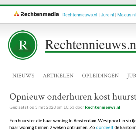
Rechtennieuws.nl
|
Jure.nl
|
Maxius.nl
NIEUWS
ARTIKELEN
OPLEIDINGEN
JU
Opnieuw onderhuren kost huurs
Geplaatst op
3
mrt
2020
om
10:53
door
Rechtennieuws.nl
Een huurster die haar woning in Amsterdam-Westpoort in stri
haar woning binnen 2 weken ontruimen. Zo
oordeelt
de kantonr