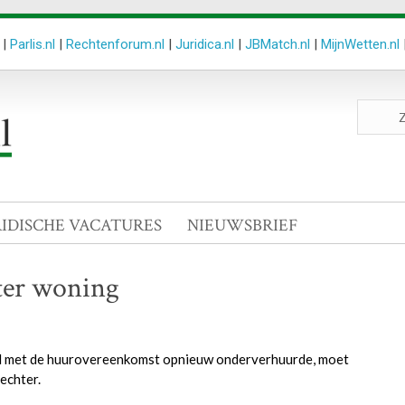
|
Parlis.nl
|
Rechtenforum.nl
|
Juridica.nl
|
JBMatch.nl
|
MijnWetten.nl
Zoeken
site
RIDISCHE VACATURES
NIEUWSBRIEF
ter woning
jd met de huurovereenkomst opnieuw onderverhuurde, moet
echter.