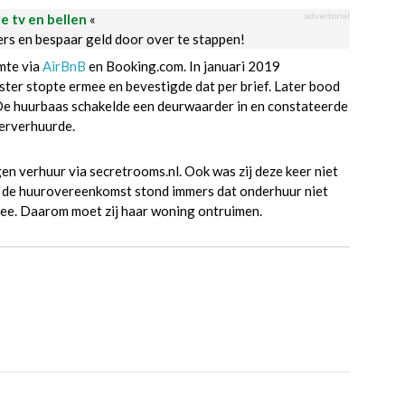
advertorial
le tv en bellen
«
ders en bespaar geld door over te stappen!
mte via
AirBnB
en Booking.com. In januari 2019
ter stopte ermee en bevestigde dat per brief. Later bood
De huurbaas schakelde een deurwaarder in en constateerde
derverhuurde.
en verhuur via secretrooms.nl. Ook was zij deze keer niet
In de huurovereenkomst stond immers dat onderhuur niet
ee. Daarom moet zij haar woning ontruimen.