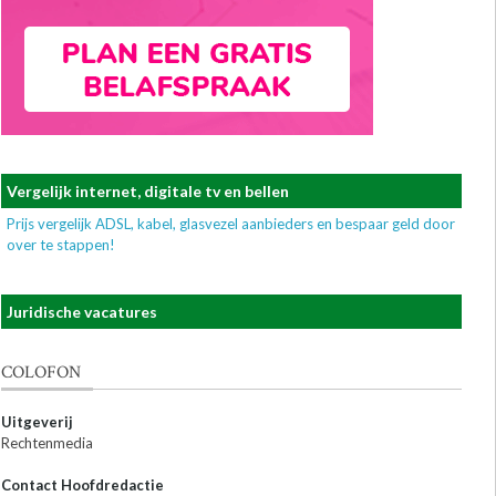
Vergelijk internet, digitale tv en bellen
Prijs vergelijk ADSL, kabel, glasvezel aanbieders en bespaar geld door
over te stappen!
Juridische vacatures
COLOFON
Uitgeverij
Rechtenmedia
Contact Hoofdredactie