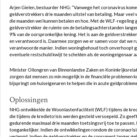
Arjen Gielen, bestuurder NHG: “Vanwege het coronavirus kome
geldverstrekkers drie maanden uitstel van betaling. Maar veel
die maanden wel kunnen betalen en hoe. Met de WLF-regeling 
geldverstrekker de ruimte om de betalingsachterstanden langer 
9% van de oorspronkelijke lening. Het is aan de geldverstrekke
en verantwoord is. Daarmee zorgen we er samen voor dat we ru
verantwoorde manier. Indien woningbehoud toch onverhoopt ge
eventuele restschuld kwijt te schelden als de woningeigenaar aa
Minister Ollongren van Binnenlandse Zaken en Koninkrijksrelatie
zorgen dat mensen zo min mogelijk in de financiële problemen 
bijspringt om huiseigenaren te helpen die in acute geldproblem
Oplossingen
NHG ontwikkelde de Woonlastenfaciliteit (WLF) tijdens de kred
die tijdens de kredietcrisis werden gesteld versoepeld. Zo g
gedurende maximaal drie maanden toetsingsvrij toe te passen.
toegankelijker. Indien de ontwikkelingen rondom de coronacris
verlengd. Indien de geldverstrekker en de consument langer ge