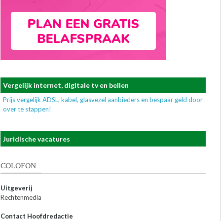
Vergelijk internet, digitale tv en bellen
Prijs vergelijk ADSL, kabel, glasvezel aanbieders en bespaar geld door
over te stappen!
Juridische vacatures
COLOFON
Uitgeverij
Rechtenmedia
Contact Hoofdredactie