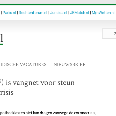
|
Parlis.nl
|
Rechtenforum.nl
|
Juridica.nl
|
JBMatch.nl
|
MijnWetten.nl
Zoeken
site
RIDISCHE VACATURES
NIEUWSBRIEF
 is vangnet voor steun
isis
potheeklasten niet kan dragen vanwege de coronacrisis,