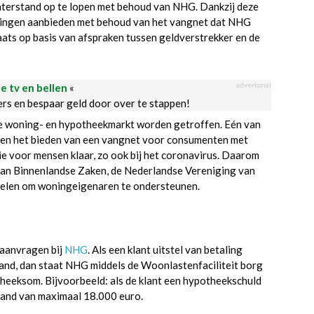
hterstand op te lopen met behoud van NHG. Dankzij deze
singen aanbieden met behoud van het vangnet dat NHG
aats op basis van afspraken tussen geldverstrekker en de
advertorial
le tv en bellen
«
ders en bespaar geld door over te stappen!
de woning- en hypotheekmarkt worden getroffen. Eén van
 en het bieden van een vangnet voor consumenten met
tie voor mensen klaar, zo ook bij het coronavirus. Daarom
 van Binnenlandse Zaken, de Nederlandse Vereniging van
gelen om woningeigenaren te ondersteunen.
 aanvragen bij
NHG
. Als een klant uitstel van betaling
and, dan staat NHG middels de Woonlastenfaciliteit borg
heeksom. Bijvoorbeeld: als de klant een hypotheekschuld
tand van maximaal 18.000 euro.