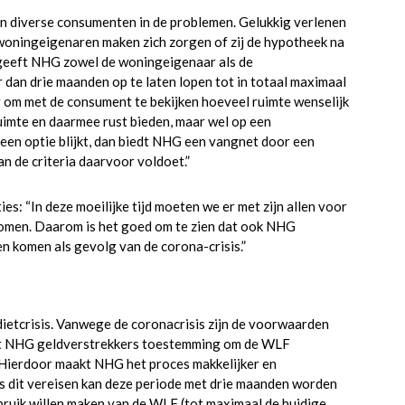
n diverse consumenten in de problemen. Gelukkig verlenen
 woningeigenaren maken zich zorgen of zij de hypotheek na
geeft NHG zowel de woningeigenaar als de
dan drie maanden op te laten lopen tot in totaal maximaal
r om met de consument te bekijken hoeveel ruimte wenselijk
imte en daarmee rust bieden, maar wel op een
en optie blijkt, dan biedt NHG een vangnet door een
n de criteria daarvoor voldoet.”
s: “In deze moeilijke tijd moeten we er met zijn allen voor
komen. Daarom is het goed om te zien dat ook NHG
en komen als gevolg van de corona-crisis.”
ietcrisis. Vanwege de coronacrisis zijn de voorwaarden
eeft NHG geldverstrekkers toestemming om de WLF
 Hierdoor maakt NHG het proces makkelijker en
is dit vereisen kan deze periode met drie maanden worden
bruik willen maken van de WLF (tot maximaal de huidige