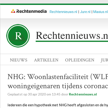
Rechtennieuws.nl
|
Jure.nl
|
Maxius.nl
NIEUWS
ARTIKELEN
OPLEIDINGEN
JU
NHG: Woonlastenfaciliteit (WLF)
woningeigenaren tijdens coronacr
Geplaatst op
30
apr
2020
om
13:45
door
Rechtennieuws.nl
Iedereen die een hypotheek met NHG heeft afgesloten en de hy