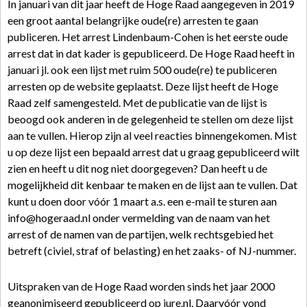
In januari van dit jaar heeft de Hoge Raad aangegeven in 2019
een groot aantal belangrijke oude(re) arresten te gaan
publiceren. Het arrest Lindenbaum-Cohen is het eerste oude
arrest dat in dat kader is gepubliceerd. De Hoge Raad heeft in
januari jl. ook een lijst met ruim 500 oude(re) te publiceren
arresten op de website geplaatst. Deze lijst heeft de Hoge
Raad zelf samengesteld. Met de publicatie van de lijst is
beoogd ook anderen in de gelegenheid te stellen om deze lijst
aan te vullen. Hierop zijn al veel reacties binnengekomen. Mist
u op deze lijst een bepaald arrest dat u graag gepubliceerd wilt
zien en heeft u dit nog niet doorgegeven? Dan heeft u de
mogelijkheid dit kenbaar te maken en de lijst aan te vullen. Dat
kunt u doen door vóór 1 maart a.s. een e-mail te sturen aan
info@hogeraad.nl onder vermelding van de naam van het
arrest of de namen van de partijen, welk rechtsgebied het
betreft (civiel, straf of belasting) en het zaaks- of NJ-nummer.
Uitspraken van de Hoge Raad worden sinds het jaar 2000
geanonimiseerd gepubliceerd op jure.nl. Daarvóór vond