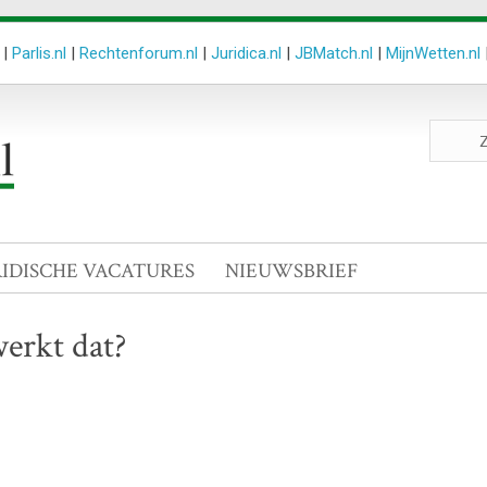
|
Parlis.nl
|
Rechtenforum.nl
|
Juridica.nl
|
JBMatch.nl
|
MijnWetten.nl
Zoeken
site
RIDISCHE VACATURES
NIEUWSBRIEF
werkt dat?