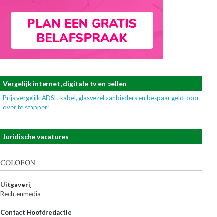
Vergelijk internet, digitale tv en bellen
Prijs vergelijk ADSL, kabel, glasvezel aanbieders en bespaar geld door
over te stappen!
Juridische vacatures
COLOFON
Uitgeverij
Rechtenmedia
Contact Hoofdredactie