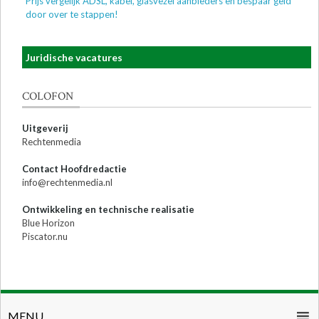
Prijs vergelijk ADSL, kabel, glasvezel aanbieders en bespaar geld
door over te stappen!
Juridische vacatures
COLOFON
Uitgeverij
Rechtenmedia
Contact Hoofdredactie
info@rechtenmedia.nl
Ontwikkeling en technische realisatie
Blue Horizon
Piscator.nu
MENU