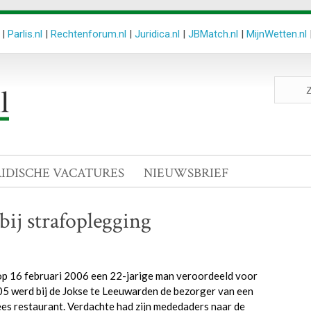
|
Parlis.nl
|
Rechtenforum.nl
|
Juridica.nl
|
JBMatch.nl
|
MijnWetten.nl
Zoeken
site
RIDISCHE VACATURES
NIEUWSBRIEF
bij strafoplegging
p 16 februari 2006 een 22-jarige man veroordeeld voor
05 werd bij de Jokse te Leeuwarden de bezorger van een
ees restaurant. Verdachte had zijn mededaders naar de