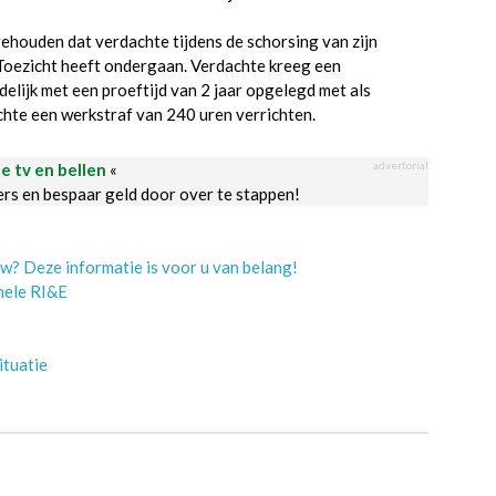
gehouden dat verdachte tijdens de schorsing van zijn
Toezicht heeft ondergaan. Verdachte kreeg een
ijk met een proeftijd van 2 jaar opgelegd met als
hte een werkstraf van 240 uren verrichten.
advertorial
le tv en bellen
«
ders en bespaar geld door over te stappen!
w? Deze informatie is voor u van belang!
onele RI&E
ituatie