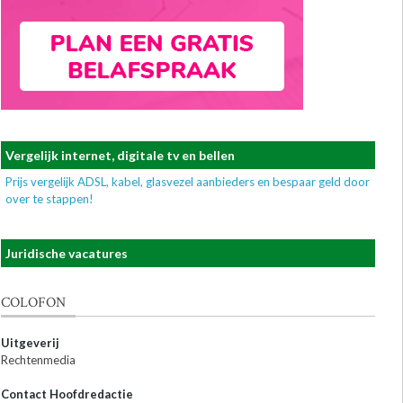
Vergelijk internet, digitale tv en bellen
Prijs vergelijk ADSL, kabel, glasvezel aanbieders en bespaar geld door
over te stappen!
Juridische vacatures
COLOFON
Uitgeverij
Rechtenmedia
Contact Hoofdredactie