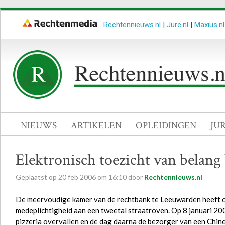
Rechtennieuws.nl
|
Jure.nl
|
Maxius.nl
NIEUWS
ARTIKELEN
OPLEIDINGEN
JU
Elektronisch toezicht van belang 
Geplaatst op
20
feb
2006
om
16:10
door
Rechtennieuws.nl
De meervoudige kamer van de rechtbank te Leeuwarden heeft o
medeplichtigheid aan een tweetal straatroven. Op 8 januari 20
pizzeria overvallen en de dag daarna de bezorger van een Chin