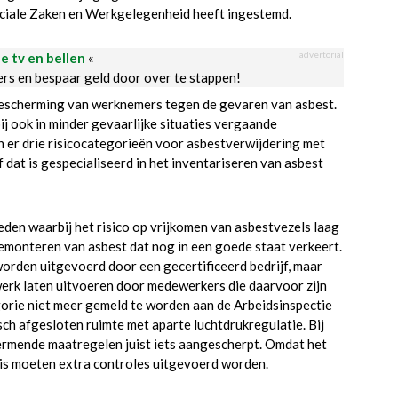
ociale Zaken en Werkgelegenheid heeft ingestemd.
advertorial
le tv en bellen
«
ders en bespaar geld door over te stappen!
e bescherming van werknemers tegen de gevaren van asbest.
ij ook in minder gevaarlijke situaties vergaande
n er drie risicocategorieën voor asbestverwijdering met
 dat is gespecialiseerd in het inventariseren van asbest
eden waarbij het risico op vrijkomen van asbestvezels laag
 demonteren van asbest dat nog in een goede staat verkeert.
worden uitgevoerd door een gecertificeerd bedrijf, maar
erk laten uitvoeren door medewerkers die daarvoor zijn
orie niet meer gemeld te worden aan de Arbeidsinspectie
isch afgesloten ruimte met aparte luchtdrukregulatie. Bij
rmende maatregelen juist iets aangescherpt. Omdat het
 is moeten extra controles uitgevoerd worden.