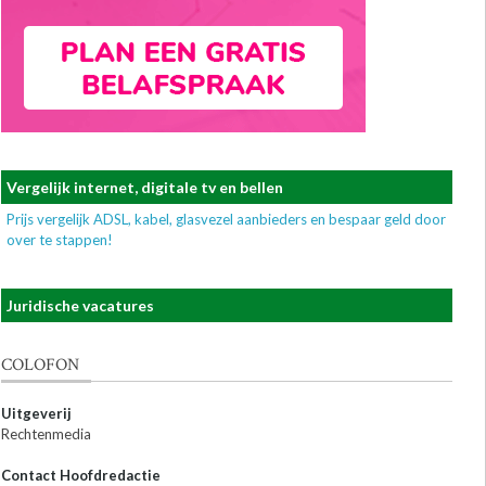
Vergelijk internet, digitale tv en bellen
Prijs vergelijk ADSL, kabel, glasvezel aanbieders en bespaar geld door
over te stappen!
Juridische vacatures
COLOFON
Uitgeverij
Rechtenmedia
Contact Hoofdredactie