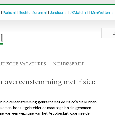
|
Parlis.nl
|
Rechtenforum.nl
|
Juridica.nl
|
JBMatch.nl
|
MijnWetten.nl
Zoeken
site
RIDISCHE VACATURES
NIEUWSBRIEF
in overeenstemming met risico
r in overeenstemming gebracht met de risico’s die kunnen
rijkomen, hoe uitgebreider de maatregelen die genomen
ng van een wijziging van het Arbobesluit waarmee de