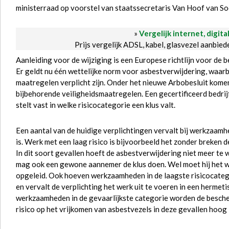
ministerraad op voorstel van staatssecretaris Van Hoof van S
»
Vergelijk internet, digita
Prijs vergelijk ADSL, kabel, glasvezel aanbie
Aanleiding voor de wijziging is een Europese richtlijn voor d
Er geldt nu één wettelijke norm voor asbestverwijdering, waarb
maatregelen verplicht zijn. Onder het nieuwe Arbobesluit kome
bijbehorende veiligheidsmaatregelen. Een gecertificeerd bedrijf
stelt vast in welke risicocategorie een klus valt.
Een aantal van de huidige verplichtingen vervalt bij werkzaamh
is. Werk met een laag risico is bijvoorbeeld het zonder breken
In dit soort gevallen hoeft de asbestverwijdering niet meer te 
mag ook een gewone aannemer de klus doen. Wel moet hij het w
opgeleid. Ook hoeven werkzaamheden in de laagste risicocateg
en vervalt de verplichting het werk uit te voeren in een hermet
werkzaamheden in de gevaarlijkste categorie worden de besche
risico op het vrijkomen van asbestvezels in deze gevallen hoog