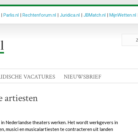
|
Parlis.nl
|
Rechtenforum.nl
|
Juridica.nl
|
JBMatch.nl
|
MijnWetten.nl
Zoeken
site
RIDISCHE VACATURES
NIEUWSBRIEF
e artiesten
r in Nederlandse theaters werken. Het wordt werkgevers in
n, musici en musicalartiesten te contracteren uit landen