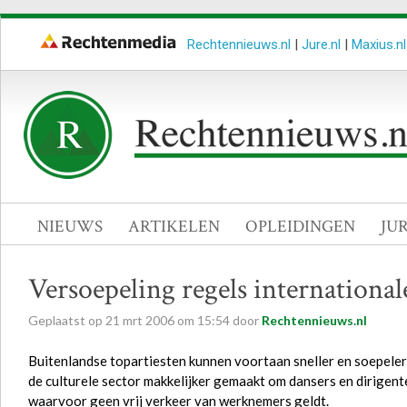
Rechtennieuws.nl
|
Jure.nl
|
Maxius.nl
NIEUWS
ARTIKELEN
OPLEIDINGEN
JU
Versoepeling regels international
Geplaatst op
21
mrt
2006
om
15:54
door
Rechtennieuws.nl
Buitenlandse topartiesten kunnen voortaan sneller en soepele
de culturele sector makkelijker gemaakt om dansers en dirigente
waarvoor geen vrij verkeer van werknemers geldt.