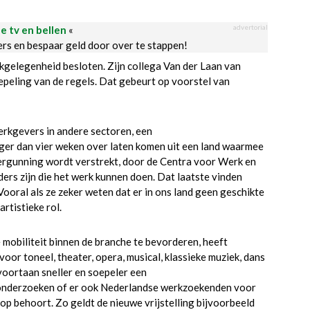
advertorial
le tv en bellen
«
ders en bespaar geld door over te stappen!
gelegenheid besloten. Zijn collega Van der Laan van
eling van de regels. Dat gebeurt op voorstel van
werkgevers in andere sectoren, een
ger dan vier weken over laten komen uit een land waarmee
vergunning wordt verstrekt, door de Centra voor Werk en
rs zijn die het werk kunnen doen. Dat laatste vinden
ooral als ze zeker weten dat er in ons land geen geschikte
rtistieke rol.
mobiliteit binnen de branche te bevorderen, heeft
or toneel, theater, opera, musical, klassieke muziek, dans
voortaan sneller en soepeler een
 onderzoeken of er ook Nederlandse werkzoekenden voor
top behoort. Zo geldt de nieuwe vrijstelling bijvoorbeeld