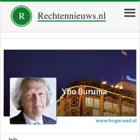
Ybo Buruma
Ybo Buruma
www.hogeraad.nl
Info