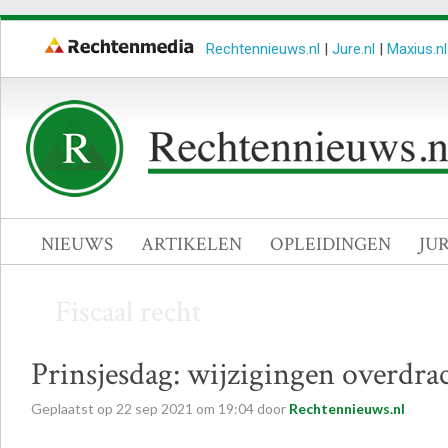
Rechtennieuws.nl
|
Jure.nl
|
Maxius.nl
NIEUWS
ARTIKELEN
OPLEIDINGEN
JU
Fiscaal recht
Prinsjesdag: wijzigingen overdra
Geplaatst op
22
sep
2021
om
19:04
door
Rechtennieuws.nl