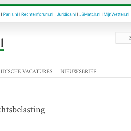
|
Parlis.nl
|
Rechtenforum.nl
|
Juridica.nl
|
JBMatch.nl
|
MijnWetten.nl
Zoeken
site
RIDISCHE VACATURES
NIEUWSBRIEF
chtsbelasting