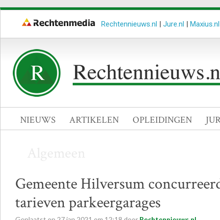
Rechtennieuws.nl
|
Jure.nl
|
Maxius.nl
NIEUWS
ARTIKELEN
OPLEIDINGEN
JU
Algemeen
Gemeente Hilversum concurreerde
tarieven parkeergarages
Geplaatst op
27
jan
2021
om
12:18
door
Rechtennieuws.nl