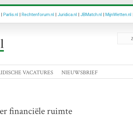
|
Parlis.nl
|
Rechtenforum.nl
|
Juridica.nl
|
JBMatch.nl
|
MijnWetten.nl
Zoeken
site
RIDISCHE VACATURES
NIEUWSBRIEF
er financiële ruimte