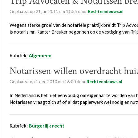
Trip Advocaten & Notarissen brei
Geplaatst op
21
jun
2011
om
11:35
door
Rechtennieuws.nl
Wegens sterke groei van de notariële praktijk breidt Trip Advoc
is notaris mr. Kanter Breuker begonnen op de vestiging van Tri
Rubriek:
Algemeen
Notarissen willen overdracht hu
Geplaatst op
1
dec
2010
om
16:00
door
Rechtennieuws.nl
In Nederland is het niet eenvoudig om eigenaar te worden van h
Notarissen vraagt zich af of al dat papierwerk wel nodig en nut
Rubriek:
Burgerlijk recht