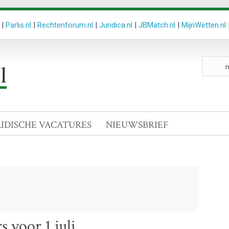
|
Parlis.nl
|
Rechtenforum.nl
|
Juridica.nl
|
JBMatch.nl
|
MijnWetten.nl
Zoeken
site
RIDISCHE VACATURES
NIEUWSBRIEF
 voor 1 juli