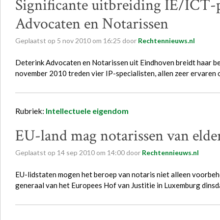
Significante uitbreiding IE/ICT-
Advocaten en Notarissen
Geplaatst op
5
nov
2010
om
16:25
door
Rechtennieuws.nl
Deterink Advocaten en Notarissen uit Eindhoven breidt haar bes
november 2010 treden vier IP-specialisten, allen zeer ervaren
Rubriek:
Intellectuele eigendom
EU-land mag notarissen van elde
Geplaatst op
14
sep
2010
om
14:00
door
Rechtennieuws.nl
EU-lidstaten mogen het beroep van notaris niet alleen voorbe
generaal van het Europees Hof van Justitie in Luxemburg dins