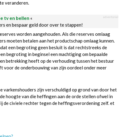
 te veranderen.
advertorial
le tv en bellen
«
ders en bespaar geld door over te stappen!
 reserves worden aangehouden. Als die reserves omlaag
ers moeten betalen aan het productschap omlaag kunnen.
mdat een begroting geen besluit is dat rechtstreeks de
 een begroting in beginsel een machtiging om bepaalde
een betrekking heeft op de verhouding tussen het bestuur
eft voor de onderbouwing van zijn oordeel onder meer
ie varkenshouders zijn verschuldigd op grond van door het
 hoogte van die heffingen aan de orde stellen ofwel in
 de civiele rechter tegen de heffingsverordening zelf. et
Helpen?