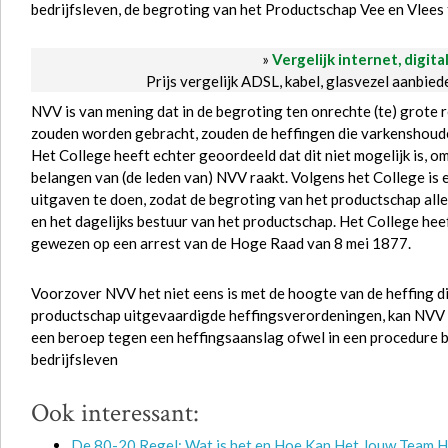
bedrijfsleven, de begroting van het Productschap Vee en Vlees
»
Vergelijk internet, digita
Prijs vergelijk ADSL, kabel, glasvezel aanbie
NVV is van mening dat in de begroting ten onrechte (te) grote
zouden worden gebracht, zouden de heffingen die varkenshoud
Het College heeft echter geoordeeld dat dit niet mogelijk is, o
belangen van (de leden van) NVV raakt. Volgens het College is
uitgaven te doen, zodat de begroting van het productschap all
en het dagelijks bestuur van het productschap. Het College he
gewezen op een arrest van de Hoge Raad van 8 mei 1877.
Voorzover NVV het niet eens is met de hoogte van de heffing d
productschap uitgevaardigde heffingsverordeningen, kan NVV de
een beroep tegen een heffingsaanslag ofwel in een procedure bij
bedrijfsleven
Ook interessant:
De 80-20 Regel: Wat is het en Hoe Kan Het Jouw Team 