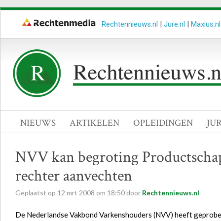
Rechtennieuws.nl
|
Jure.nl
|
Maxius.nl
NIEUWS
ARTIKELEN
OPLEIDINGEN
JU
NVV kan begroting Productschap 
rechter aanvechten
Geplaatst op
12
mrt
2008
om
18:50
door
Rechtennieuws.nl
De Nederlandse Vakbond Varkenshouders (NVV) heeft geprobeer