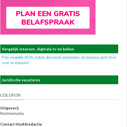
Vergelijk internet, digitale tv en bellen
Prijs vergelijk ADSL, kabel, glasvezel aanbieders en bespaar geld door
over te stappen!
Juridische vacatures
COLOFON
Uitgeverij
Rechtenmedia
Contact Hoofdredactie