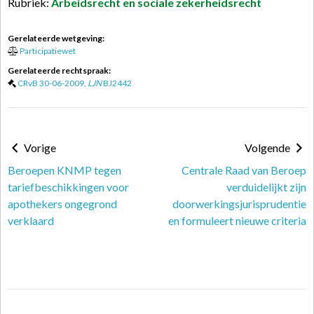
Rubriek:
Arbeidsrecht en sociale zekerheidsrecht
Gerelateerde wetgeving:
Participatiewet
Gerelateerde rechtspraak:
CRvB 30-06-2009,
LJN
BJ2442
Vorige
Volgende
Beroepen KNMP tegen
Centrale Raad van Beroep
tariefbeschikkingen voor
verduidelijkt zijn
apothekers ongegrond
doorwerkingsjurisprudentie
verklaard
en formuleert nieuwe criteria