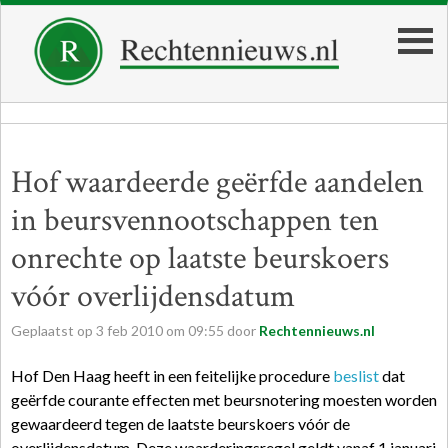
Hof waardeerde geërfde aandelen
in beursvennootschappen ten
onrechte op laatste beurskoers
vóór overlijdensdatum
Geplaatst op
3
feb
2010
om
09:55
door
Rechtennieuws.nl
Hof Den Haag heeft in een feitelijke procedure
beslist
dat
geërfde courante effecten met beursnotering moesten worden
gewaardeerd tegen de laatste beurskoers vóór de
overlijdensdatum. Deze waarderingsregel geldt vanaf 1 januari