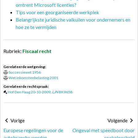
omtrent Microsoft licenties?
Tips voor een georganiseerde werkplek
Belangrijkste juridische valkuilen voor ondernemers en
hoe ze te vermijden
Rubriek:
Fiscaal recht
Gerelateerde wetgeving:
Successiewet 1956
Wet inkomstenbelasting 2001
Gerelateerde rechtspraak:
Hof Den Haag 20-10-2009,
LJN
BK9658
Vorige
Volgende
Europese regelingen voor de
Ongeval met speedboot door
autobranche worden
roekeloosheid